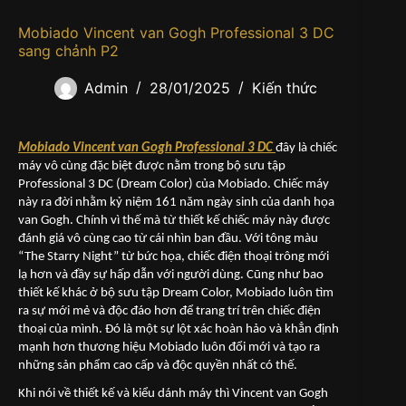
Mobiado Vincent van Gogh Professional 3 DC
sang chảnh P2
Admin
28/01/2025
Kiến thức
Mobiado Vincent van Gogh Professional 3 DC
đây là chiếc
máy vô cùng đặc biệt được nằm trong bộ sưu tập
Professional 3 DC (Dream Color) của Mobiado. Chiếc máy
này ra đời nhằm kỷ niệm 161 năm ngày sinh của danh họa
van Gogh. Chính vì thế mà từ thiết kế chiếc máy này được
đánh giá vô cùng cao từ cái nhìn ban đầu. Với tông màu
“The Starry Night” từ bức họa, chiếc điện thoại trông mới
lạ hơn và đầy sự hấp dẫn với người dùng. Cũng như bao
thiết kế khác ở bộ sưu tập Dream Color, Mobiado luôn tìm
ra sự mới mẻ và độc đáo hơn để trang trí trên chiếc điện
thoại của mình. Đó là một sự lột xác hoàn hảo và khẳn định
mạnh hơn thương hiệu Mobiado luôn đổi mới và tạo ra
những sản phẩm cao cấp và độc quyền nhất có thế.
Khi nói về thiết kế và kiểu dánh máy thì Vincent van Gogh