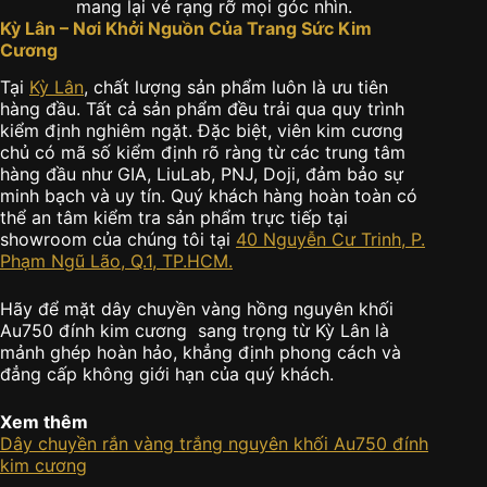
mang lại vẻ rạng rỡ mọi góc nhìn.
Kỳ Lân – Nơi Khởi Nguồn Của Trang Sức Kim
Cương
Tại
Kỳ Lân
, chất lượng sản phẩm luôn là ưu tiên
hàng đầu. Tất cả sản phẩm đều trải qua quy trình
kiểm định nghiêm ngặt. Đặc biệt, viên kim cương
chủ có mã số kiểm định rõ ràng từ các trung tâm
hàng đầu như GIA, LiuLab, PNJ, Doji, đảm bảo sự
minh bạch và uy tín. Quý khách hàng hoàn toàn có
thể an tâm kiểm tra sản phẩm trực tiếp tại
showroom của chúng tôi tại
40 Nguyễn Cư Trinh, P.
Phạm Ngũ Lão, Q.1, TP.HCM.
Hãy để mặt dây chuyền vàng hồng nguyên khối
Au750 đính kim cương sang trọng từ Kỳ Lân là
mảnh ghép hoàn hảo, khẳng định phong cách và
đẳng cấp không giới hạn của quý khách.
Xem thêm
Dây chuyền rắn vàng trắng nguyên khối Au750 đính
kim cương