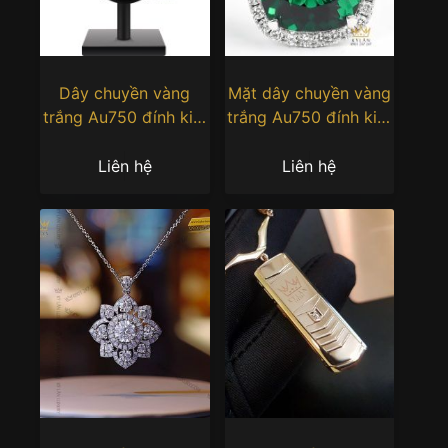
Dây chuyền vàng
Mặt dây chuyền vàng
trắng Au750 đính kim
trắng Au750 đính kim
cương và đá quý
cương và đá ngọc lục
vàng
Liên hệ
Liên hệ