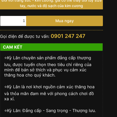
Đối với trang sức - kim cương: giá có thể thay đổi tuỳ size
tay, nước và độ sạch của kim cương
Mặt
Mua ngay
dây
chuyền
vàng
0901 247 247
Gọi điện để được tư vấn:
hồng
Au750
CAM KẾT
đính
kim
cương
⭐️Kỳ Lân chuyên sản phẩm đẳng cấp thượng
số
lưu, được tuyển chọn theo tiêu chí riêng của
lượng
mình để bán sở thích và phục vụ cảm xúc
thăng hoa cho quý khách.
⭐️Kỳ Lân là nơi khơi nguồn cảm xúc thăng hoa
và thỏa mãn đam mê với phong cách chơi đồ
xa xỉ.
⭐️Kỳ Lân: Đẳng cấp - Sang trọng - Thượng lưu.