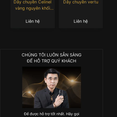
Dây chuyền Celinel
Dây chuyền vertu
vàng nguyên khối
Au750 đính kim
cương
Liên hệ
Liên hệ
CHÚNG TÔI LUÔN SẴN SÀNG
ĐỂ HỖ TRỢ QUÝ KHÁCH
Để được hỗ trợ tốt nhất. Hãy gọi