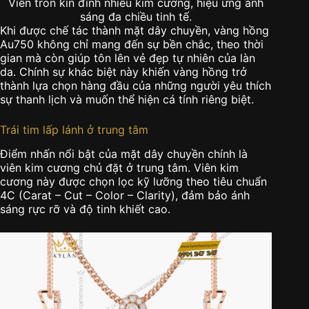
Viền tròn kín đính nhiều kim cương, hiệu ứng ánh
sáng đa chiều tinh tế.
Khi được chế tác thành mặt dây chuyền, vàng hồng
Au750 không chỉ mang đến sự bền chắc, theo thời
gian mà còn giúp tôn lên vẻ đẹp tự nhiên của làn
da. Chính sự khác biệt này khiến vàng hồng trở
thành lựa chọn hàng đầu của những người yêu thích
sự thanh lịch và muốn thể hiện cá tính riêng biệt.
Trái tim lấp lánh ở trung tâm
Điểm nhấn nổi bật của mặt dây chuyền chính là
viên kim cương chủ đặt ở trung tâm. Viên kim
cương này được chọn lọc kỹ lưỡng theo tiêu chuẩn
4C (Carat – Cut – Color – Clarity), đảm bảo ánh
sáng rực rỡ và độ tinh khiết cao.