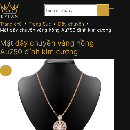
Chuyển
đến
phần
nội
Trang chủ
Trang Sức
Dây chuyền
dung
Mặt dây chuyền vàng hồng Au750 đính kim cương
Mặt dây chuyền vàng hồng
Au750 đính kim cương