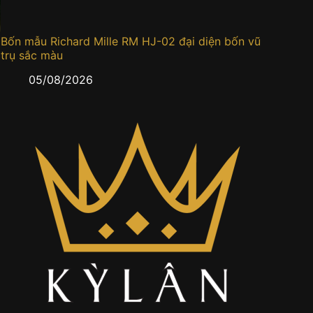
Bốn mẫu Richard Mille RM HJ-02 đại diện bốn vũ
Đồng h
trụ sắc màu
0
05/08/2026