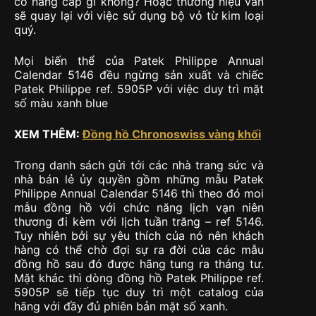
có nâng cấp gì không? Hoặc thương hiệu vẫn
sẽ quay lại với việc sử dụng bộ vỏ từ kim loại
quý.
Mọi biến thể của Patek Philippe Annual
Calendar 5146 đều ngừng sản xuất và chiếc
Patek Philippe ref. 5905P với việc duy trì mặt
số màu xanh blue
XEM THÊM:
Đồng hồ Chronoswiss vàng khối
Trong danh sách gửi tới các nhà trang sức và
nhà bán lẻ ủy quyền gồm những mẫu Patek
Philippe Annual Calendar 5146 thì theo đó moi
mẫu đồng hồ với chức năng lịch vạn niên
thương đi kèm với lịch tuần trăng – ref 5146.
Tuy nhiên bởi sự yêu thích của nó nên khách
hàng có thể chờ đợi sự ra đời của các mẫu
đồng hồ sau đó được hãng tung ra tháng tư.
Mặt khác thì dòng đồng hồ Patek Philippe ref.
5905P sẽ tiếp tục duy trì một catalog của
hãng với đầy đủ phiên bản mặt số xanh.