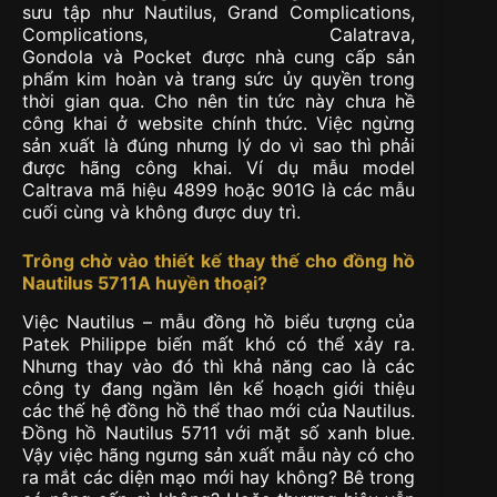
sưu tập như Nautilus, Grand Complications,
Complications, Calatrava,
Gondola và Pocket được nhà cung cấp sản
phẩm kim hoàn và trang sức ủy quyền trong
thời gian qua. Cho nên tin tức này chưa hề
công khai ở website chính thức. Việc ngừng
sản xuất là đúng nhưng lý do vì sao thì phải
được hãng công khai. Ví dụ mẫu model
Caltrava mã hiệu 4899 hoặc 901G là các mẫu
cuối cùng và không được duy trì.
Trông chờ vào thiết kế thay thế cho đồng hồ
Nautilus 5711A huyền thoại?
Việc Nautilus – mẫu đồng hồ biểu tượng của
Patek Philippe biến mất khó có thể xảy ra.
Nhưng thay vào đó thì khả năng cao là các
công ty đang ngầm lên kế hoạch giới thiệu
các thế hệ đồng hồ thể thao mới của Nautilus.
Đồng hồ Nautilus 5711 với mặt số xanh blue.
Vậy việc hãng ngưng sản xuất mẫu này có cho
ra mắt các diện mạo mới hay không? Bê trong