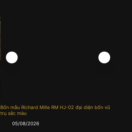
Bốn mẫu Richard Mille RM HJ-02 đại diện bốn vũ
Đồng h
trụ sắc màu
0
05/08/2026