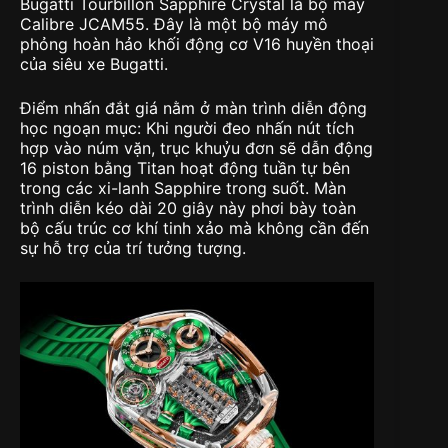
Bugatti Tourbillon Sapphire Crystal là bộ máy
Calibre JCAM55. Đây là một bộ máy mô
phỏng hoàn hảo khối động cơ V16 huyền thoại
của siêu xe Bugatti.
Điểm nhấn đắt giá nằm ở màn trình diễn động
học ngoạn mục: Khi người đeo nhấn nút tích
hợp vào núm vặn, trục khuỷu đơn sẽ dẫn động
16 piston bằng Titan hoạt động tuần tự bên
trong các xi-lanh Sapphire trong suốt. Màn
trình diễn kéo dài 20 giây này phơi bày toàn
bộ cấu trúc cơ khí tinh xảo mà không cần đến
sự hỗ trợ của trí tưởng tượng.