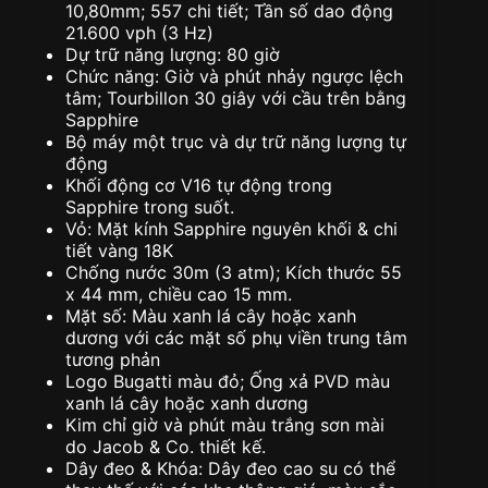
10,80mm; 557 chi tiết; Tần số dao động
21.600 vph (3 Hz)
Dự trữ năng lượng: 80 giờ
Chức năng: Giờ và phút nhảy ngược lệch
tâm; Tourbillon 30 giây với cầu trên bằng
Sapphire
Bộ máy một trục và dự trữ năng lượng tự
động
Khối động cơ V16 tự động trong
Sapphire trong suốt.
Vỏ: Mặt kính Sapphire nguyên khối & chi
tiết vàng 18K
Chống nước 30m (3 atm); Kích thước 55
x 44 mm, chiều cao 15 mm.
Mặt số: Màu xanh lá cây hoặc xanh
dương với các mặt số phụ viền trung tâm
tương phản
Logo Bugatti màu đỏ; Ống xả PVD màu
xanh lá cây hoặc xanh dương
Kim chỉ giờ và phút màu trắng sơn mài
do Jacob & Co. thiết kế.
Dây đeo & Khóa: Dây đeo cao su có thể