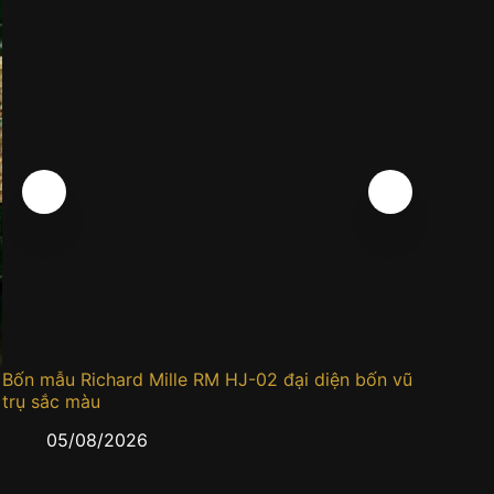
Bốn mẫu Richard Mille RM HJ-02 đại diện bốn vũ
Đồng h
trụ sắc màu
0
05/08/2026