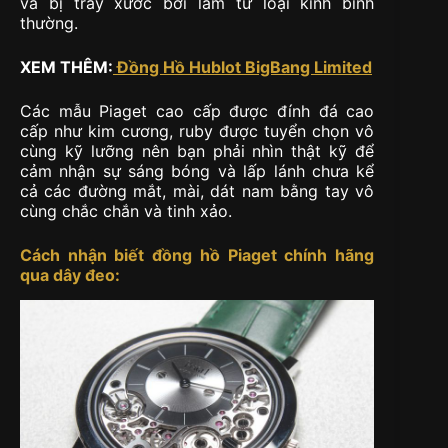
và bị trầy xước bởi làm từ loại kính bình
thường.
XEM THÊM:
Đồng Hồ Hublot BigBang Limited
Các mẫu Piaget cao cấp được đính đá cao
cấp như kim cương, ruby được tuyển chọn vô
cùng kỹ lưỡng nên bạn phải nhìn thật kỹ để
cảm nhận sự sáng bóng và lấp lánh chưa kể
cả các đường mắt, mài, dát nam bằng tay vô
cùng chắc chắn và tinh xảo.
Cách nhận biết đồng hồ Piaget chính hãng
qua dây đeo: