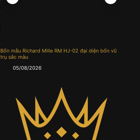
Bốn mẫu Richard Mille RM HJ-02 đại diện bốn vũ
Đồng h
trụ sắc màu
0
05/08/2026