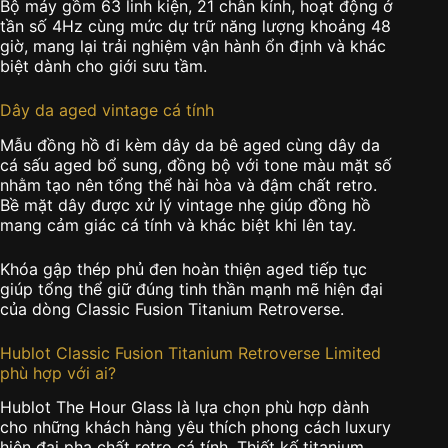
Bộ máy gồm 63 linh kiện, 21 chân kính, hoạt động ở
tần số 4Hz cùng mức dự trữ năng lượng khoảng 48
giờ, mang lại trải nghiệm vận hành ổn định và khác
biệt dành cho giới sưu tầm.
Dây da aged vintage cá tính
Mẫu đồng hồ đi kèm dây da bê aged cùng dây da
cá sấu aged bổ sung, đồng bộ với tone màu mặt số
nhằm tạo nên tổng thể hài hòa và đậm chất retro.
Bề mặt dây được xử lý vintage nhẹ giúp đồng hồ
mang cảm giác cá tính và khác biệt khi lên tay.
Khóa gập thép phủ đen hoàn thiện aged tiếp tục
giúp tổng thể giữ đúng tinh thần mạnh mẽ hiện đại
của dòng Classic Fusion Titanium Retroverse.
Hublot Classic Fusion Titanium Retroverse Limited
phù hợp với ai?
Hublot The Hour Glass là lựa chọn phù hợp dành
cho những khách hàng yêu thích phong cách luxury
hiện đại pha chất retro cá tính. Thiết kế titanium