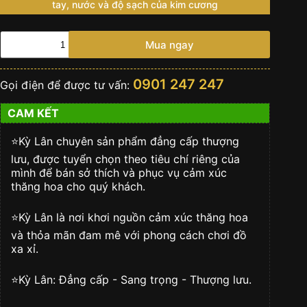
tay, nước và độ sạch của kim cương
Đồng
Mua ngay
hồ
Hublot
Classic
0901 247 247
Gọi điện để được tư vấn:
Fusion
Titanium
CAM KẾT
Retroverse
Limited
42mm
⭐️Kỳ Lân chuyên sản phẩm đẳng cấp thượng
số
lưu, được tuyển chọn theo tiêu chí riêng của
lượng
mình để bán sở thích và phục vụ cảm xúc
thăng hoa cho quý khách.
⭐️Kỳ Lân là nơi khơi nguồn cảm xúc thăng hoa
và thỏa mãn đam mê với phong cách chơi đồ
xa xỉ.
⭐️Kỳ Lân: Đẳng cấp - Sang trọng - Thượng lưu.