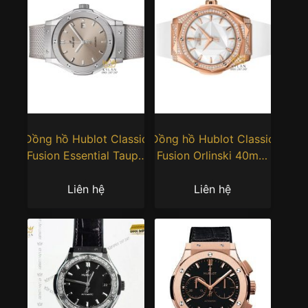
Đồng hồ Hublot Classic
Đồng hồ Hublot Classic
Fusion Essential Taupe
Fusion Orlinski 40mm
42mm
King Gold White
542.NX.4610.NR.HEC25
550.OS.2200.RW.ORL20
Liên hệ
Liên hệ