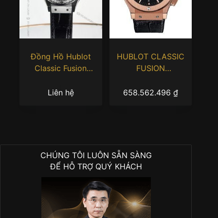
Đồng Hồ Hublot
HUBLOT CLASSIC
Classic Fusion
FUSION
Titanium Custom
CHRONOGRAPH KING
Diamonds 38mm
GOLD 45mm
Liên hệ
658.562.496
₫
565.NX.1171.LR
CHÚNG TÔI LUÔN SẴN SÀNG
ĐỂ HỖ TRỢ QUÝ KHÁCH