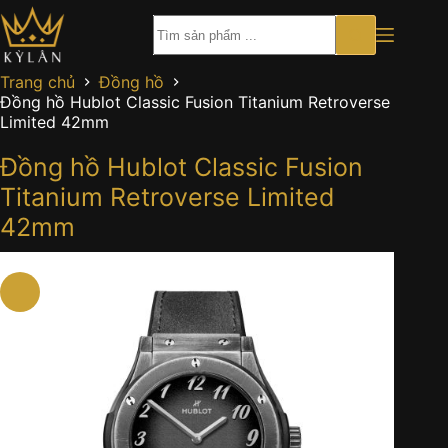
Chuyển
đến
phần
nội
Trang chủ
Đồng hồ
dung
Đồng hồ Hublot Classic Fusion Titanium Retroverse
Limited 42mm
Đồng hồ Hublot Classic Fusion
Titanium Retroverse Limited
42mm