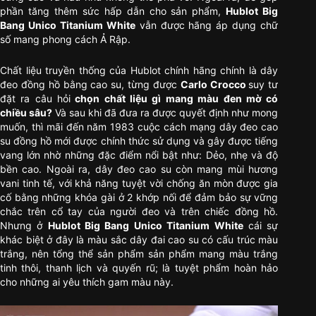
phần tăng thêm sức hấp dẫn cho sản phẩm,
Hublot Big
Bang Unico Titanium White
vẫn được hãng áp dụng chữ
số mang phong cách Ả Rập.
Chất liệu truyền thống của Hublot chính hãng chính là dây
đeo đồng hồ bằng cao su, từng được
Carlo Crocco
suy tư
đặt ra câu hỏi
chọn chất liệu gì mang màu đen mờ có
chiều sâu?
Và sau khi đã đưa ra được quyết định như mong
muốn, thì mãi đến năm 1983 cuộc cách mạng dây đeo cao
su đồng hồ mới được chính thức sử dụng và gây được tiếng
vang lớn nhờ những đặc điểm nổi bật như: Dẻo, nhẹ và độ
bền cao. Ngoài ra, dây đeo cao su còn mang mùi hương
vani tinh tế, với khả năng tuyệt vời chống ăn mòn được gia
cố bằng những khóa gài ở 2 khớp nối để đảm bảo sự vững
chắc trên cổ tay của người đeo và trên chiếc đồng hồ.
Nhưng ở
Hublot Big Bang Unico Titanium White
cái sự
khác biệt ở đây là màu sắc dây đai cao su có cấu trúc màu
trắng, nên tổng thể sản phẩm sản phẩm mang màu trắng
tinh thôi, thanh lịch và quyến rũ; là tuyệt phẩm hoàn hảo
cho những ai yêu thích gam màu này.