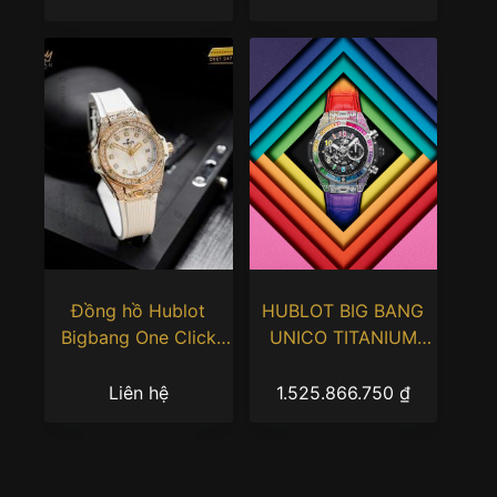
Đồng hồ Hublot
HUBLOT BIG BANG
Bigbang One Click
UNICO TITANIUM
King Gold White Pavé
RAINBOW
33mm
Liên hệ
1.525.866.750
₫
485.OE.2210.RW.1604