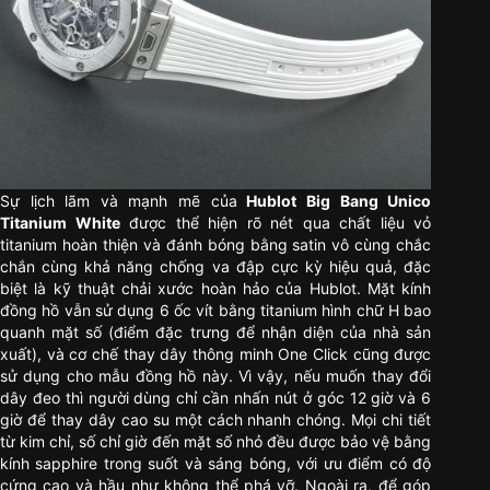
Sự lịch lãm và mạnh mẽ của
Hublot Big Bang Unico
Titanium White
được thể hiện rõ nét qua chất liệu vỏ
titanium hoàn thiện và đánh bóng bằng satin vô cùng chắc
chắn cùng khả năng chống va đập cực kỳ hiệu quả, đặc
biệt là kỹ thuật chải xước hoàn hảo của Hublot. Mặt kính
đồng hồ vẫn sử dụng 6 ốc vít bằng titanium hình chữ H bao
quanh mặt số (điểm đặc trưng để nhận diện của nhà sản
xuất), và cơ chế thay dây thông minh One Click cũng được
sử dụng cho mẫu đồng hồ này. Vì vậy, nếu muốn thay đổi
dây đeo thì người dùng chỉ cần nhấn nút ở góc 12 giờ và 6
giờ để thay dây cao su một cách nhanh chóng. Mọi chi tiết
từ kim chỉ, số chỉ giờ đến mặt số nhỏ đều được bảo vệ bằng
kính sapphire trong suốt và sáng bóng, với ưu điểm có độ
cứng cao và hầu như không thể phá vỡ. Ngoài ra, để góp