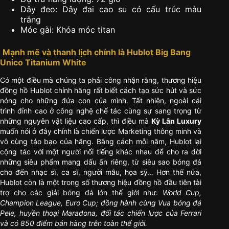
Dây đeo: Dây đai cao su có cấu trúc màu
trắng
Móc gài: Khóa móc titan
Mạnh mẽ và thanh lịch chính là Hublot Big Bang
Unico Titanium White
Có một điều mà chúng ta phải công nhận rằng, thương hiệu
đồng hồ Hublot chính hãng rất biết cách tạo sức hút và sức
nóng cho những đứa con của mình. Tất nhiên, ngoài cái
trình đỉnh cao ở công nghệ chế tác cùng sự sang trọng từ
những nguyên vật liệu cao cấp, thì điều mà
Kỳ Lân Luxury
muốn nói ở đây chính là chiến lược Marketing thông minh và
vô cùng táo bạo của hãng. Bằng cách mỗi năm, Hublot lại
cộng tác với một người nổi tiếng khác nhau để cho ra đời
những siêu phẩm mang dấu ấn riêng, từ siêu sao bóng đá
cho đến nhạc sĩ, ca sĩ, người mẫu, họa sỹ… Hơn thế nữa,
Hublot còn là một trong số thương hiệu đồng hồ đầu tiên tài
trợ cho các giải bóng đá lớn thế giới như:
World Cup,
Champion League, Euro Cup; đồng hành cùng Vua bóng đá
Pele, huyền thoại Maradona, đối tác chiến lược của Ferrari
và có 850 điểm bán hàng trên toàn thế giới.