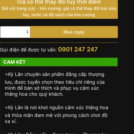
Giá có thể thay đổi tùy thời điểm
Đối với trang sức - kim cương: giá có thể thay đổi tuỳ size
tay, nước và độ sạch của kim cương
HUBLOT
Mua ngay
BIG
BANG
UNICO
0901 247 247
Gọi điện để được tư vấn:
TITANIUM
WHITE
CAM KẾT
số
lượng
⭐️Kỳ Lân chuyên sản phẩm đẳng cấp thượng
lưu, được tuyển chọn theo tiêu chí riêng của
mình để bán sở thích và phục vụ cảm xúc
thăng hoa cho quý khách.
⭐️Kỳ Lân là nơi khơi nguồn cảm xúc thăng hoa
và thỏa mãn đam mê với phong cách chơi đồ
xa xỉ.