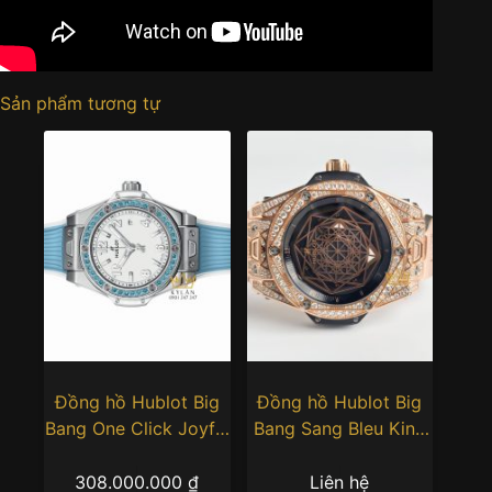
Sản phẩm tương tự
Đồng hồ Hublot Big
Đồng hồ Hublot Big
Bang One Click Joyful
Bang Sang Bleu King
Steel Sky Blue 33mm
Gold Pave custom
dây LDH 39mm
308.000.000
₫
Liên hệ