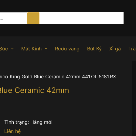
Sức
Mắt Kính
Rượu vang
Bút Ký
Xì gà
Trà
nico King Gold Blue Ceramic 42mm 441.OL.5181.RX
 Blue Ceramic 42mm
Tình trạng:
Hàng mới
Liên hệ