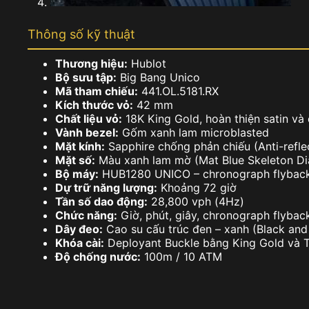
Thông số kỹ thuật
Thương hiệu:
Hublot
Bộ sưu tập:
Big Bang Unico
Mã tham chiếu:
441.OL.5181.RX
Kích thước vỏ:
42 mm
Chất liệu vỏ:
18K King Gold, hoàn thiện satin và
Vành bezel:
Gốm xanh lam microblasted
Mặt kính:
Sapphire chống phản chiếu (Anti-reflec
Mặt số:
Màu xanh lam mờ (Mat Blue Skeleton Di
Bộ máy:
HUB1280 UNICO – chronograph flyback 
Dự trữ năng lượng:
Khoảng 72 giờ
Tần số dao động:
28,800 vph (4Hz)
Chức năng:
Giờ, phút, giây, chronograph flyback
Dây đeo:
Cao su cấu trúc đen – xanh (Black and
Khóa cài:
Deployant Buckle bằng King Gold và 
Độ chống nước:
100m / 10 ATM