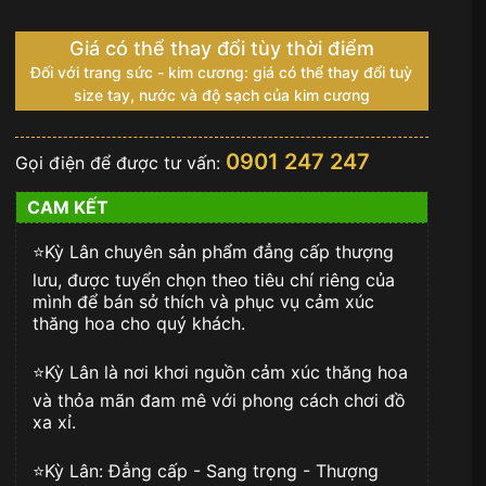
Giá có thể thay đổi tùy thời điểm
Đối với trang sức - kim cương: giá có thể thay đổi tuỳ
size tay, nước và độ sạch của kim cương
0901 247 247
Gọi điện để được tư vấn:
CAM KẾT
⭐️Kỳ Lân chuyên sản phẩm đẳng cấp thượng
lưu, được tuyển chọn theo tiêu chí riêng của
mình để bán sở thích và phục vụ cảm xúc
thăng hoa cho quý khách.
⭐️Kỳ Lân là nơi khơi nguồn cảm xúc thăng hoa
và thỏa mãn đam mê với phong cách chơi đồ
xa xỉ.
⭐️Kỳ Lân: Đẳng cấp - Sang trọng - Thượng