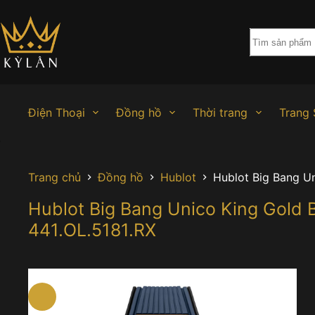
Chuyển
đến
phần
nội
dung
Điện Thoại
Đồng hồ
Thời trang
Trang 
Trang chủ
Đồng hồ
Hublot
Hublot Big Bang U
Hublot Big Bang Unico King Gold
441.OL.5181.RX