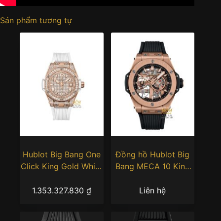
Sản phẩm tương tự
Hublot Big Bang One
Đồng hồ Hublot Big
Click King Gold White
Bang MECA 10 King
Full Pavé 33mm
Gold 42mm
1.353.327.830
₫
Liên hệ