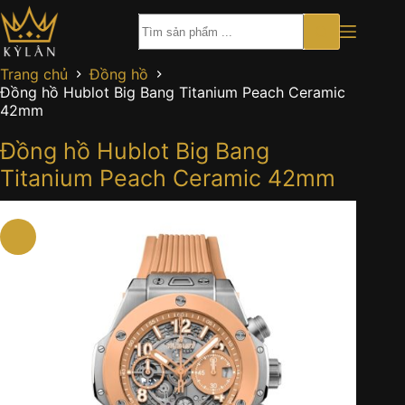
Chuyển
đến
phần
nội
Trang chủ
Đồng hồ
dung
Đồng hồ Hublot Big Bang Titanium Peach Ceramic
42mm
Đồng hồ Hublot Big Bang
Titanium Peach Ceramic 42mm