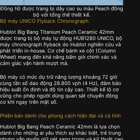
Đồng hồ được trang bị dây cao su màu Peach đồng
bộ với tổng thể thiết kế.
Bộ máy UNICO Flyback Chronograph
Hublot Big Bang Titanium Peach Ceramic 42mm
được trang bị bộ máy tự động HUB1280 UNICO, bộ
máy chronograph flyback do Hublot nghiên cứu và
phát triển in-house. Cơ chế bánh xe cột (Column
Wheel) mang đến khả năng bấm giờ chính xác và
cảm giác vận hành mượt mà.
Bộ máy có mức dự trữ năng lượng khoảng 72 giờ
cùng tần số dao động 28.800 vph (4 Hz), đảm bảo
hiệu suất ổn định và độ tin cậy cao. Thiết kế lộ cơ
cũng cho phép người dùng quan sát chuyển động
cơ khí ngay trên mặt số.
Phiên bản dành cho phong cách hiện đại và cá tính
Hublot Big Bang Peach Ceramic 42mm là lựa chọn
dành cho những ai yêu thích sự khác biệt, trẻ trung
nhưng vẫn muốn giữ nét sang trọng và kỹ thuật cao