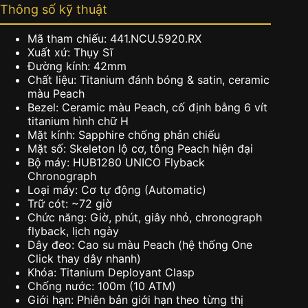
Thông số kỹ thuật
Mã tham chiếu: 441.NCU.5920.RX
Xuất xứ: Thụy Sĩ
Đường kính: 42mm
Chất liệu: Titanium đánh bóng & satin, ceramic
màu Peach
Bezel: Ceramic màu Peach, cố định bằng 6 vít
titanium hình chữ H
Mặt kính: Sapphire chống phản chiếu
Mặt số: Skeleton lộ cơ, tông Peach hiện đại
Bộ máy: HUB1280 UNICO Flyback
Chronograph
Loại máy: Cơ tự động (Automatic)
Trữ cót: ~72 giờ
Chức năng: Giờ, phút, giây nhỏ, chronograph
flyback, lịch ngày
Dây đeo: Cao su màu Peach (hệ thống One
Click thay dây nhanh)
Khóa: Titanium Deployant Clasp
Chống nước: 100m (10 ATM)
Giới hạn: Phiên bản giới hạn theo từng thị