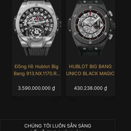
Đồng hồ Hublot Big
HUBLOT BIG BANG
Bang 913.NX.1170.RX
UNICO BLACK MAGIC
MP-13 Tourbillon Bi-
Axis Bi-Retrograde
3.590.000.000
₫
430.238.000
₫
Titanium
CHÚNG TÔI LUÔN SẴN SÀNG