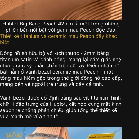
Hublot Big Bang Peach 42mm là một trong những
phiên bản nổi bật với gam màu Peach độc đáo.
Thiết kế titanium và ceramic màu Peach đầy khác
biệt
Đồng hồ sở hữu bộ vỏ kích thước 42mm bằng
titanium satin và đánh bóng, mang lại cảm giác nhẹ
nhưng cực kỳ chắc chắn trên cổ tay. Điểm nhấn nổi
bật nằm ở vành bezel ceramic màu Peach – một
tông màu hiếm gặp trong thế giới đồng hồ cao cấp,
mang đến vẻ ngoài trẻ trung và đầy cá tính.
Vành bezel được cố định bằng sáu vít titanium hình
chữ H đặc trưng của Hublot, kết hợp cùng mặt kính
sapphire chống phản chiếu, giúp tổng thể thiết kế
vừa mạnh mẽ vừa tinh tế.