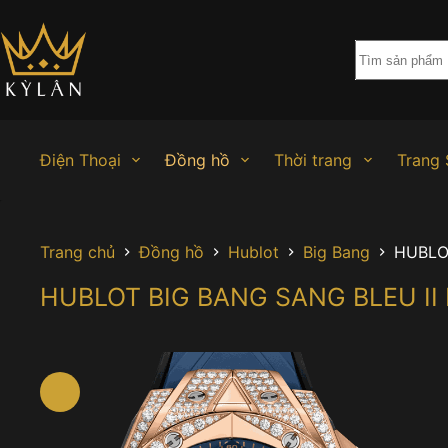
Chuyển
đến
phần
nội
dung
Điện Thoại
Đồng hồ
Thời trang
Trang 
Trang chủ
Đồng hồ
Hublot
Big Bang
HUBLO
HUBLOT BIG BANG SANG BLEU II