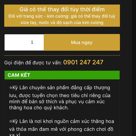
Giá có thể thay đổi tùy thời điểm
Đối với trang sức - kim cương: giá có thể thay đổi tuỳ
size tay, nước và độ sạch của kim cương
HUBLOT
BIG
Mua ngay
BANG
SANG
BLEU
0901 247 247
Gọi điện để được tư vấn:
II
KING
CAM KẾT
GOLD
BLUE
⭐️Kỳ Lân chuyên sản phẩm đẳng cấp thượng
PAVÉ
số
lưu, được tuyển chọn theo tiêu chí riêng của
lượng
mình để bán sở thích và phục vụ cảm xúc
thăng hoa cho quý khách.
⭐️Kỳ Lân là nơi khơi nguồn cảm xúc thăng hoa
và thỏa mãn đam mê với phong cách chơi đồ
xa xỉ.