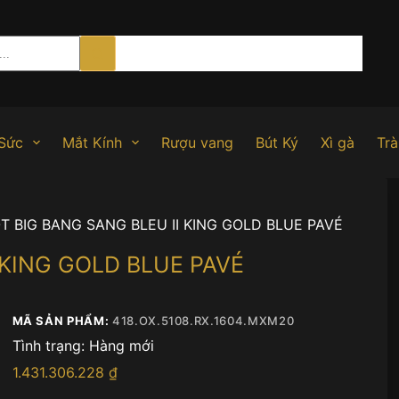
Sức
Mắt Kính
Rượu vang
Bút Ký
Xì gà
Trà
T BIG BANG SANG BLEU II KING GOLD BLUE PAVÉ
 KING GOLD BLUE PAVÉ
MÃ SẢN PHẨM:
418.OX.5108.RX.1604.MXM20
Tình trạng:
Hàng mới
1.431.306.228
₫