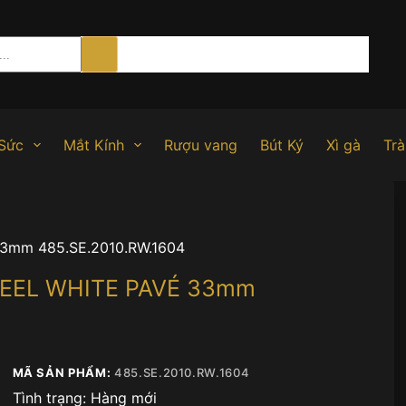
Sức
Mắt Kính
Rượu vang
Bút Ký
Xì gà
Trà
3mm 485.SE.2010.RW.1604
TEEL WHITE PAVÉ 33mm
MÃ SẢN PHẨM:
485.SE.2010.RW.1604
Tình trạng:
Hàng mới