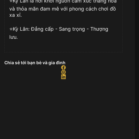
⭐️Kỳ Lân là nơi khơi nguồn cảm xúc thăng hoa
và thỏa mãn đam mê với phong cách chơi đồ
xa xỉ.
⭐️Kỳ Lân: Đẳng cấp - Sang trọng - Thượng
lưu.
Chia sẻ tới bạn bè và gia đình