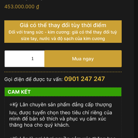
453.000.000
₫
Giá có thể thay đổi tùy thời điểm
Đối với trang sức - kim cương: giá có thể thay đổi tuỳ
size tay, nước và độ sạch của kim cương
HUBLOT
BIG
Mua ngay
BANG
ONE
CLICK
0901 247 247
Gọi điện để được tư vấn:
STEEL
WHITE
CAM KẾT
PAVÉ
33mm
⭐️Kỳ Lân chuyên sản phẩm đẳng cấp thượng
485.SE.2010.RW.1604
số
lưu, được tuyển chọn theo tiêu chí riêng của
lượng
mình để bán sở thích và phục vụ cảm xúc
thăng hoa cho quý khách.