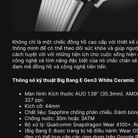
Không chỉ là một chiếc đồng hồ cao cấp với thiết kế
thông minh để có thể theo dõi sức khỏe và giúp ngườ
cách tuyệt vời với những tiện ích cho cuộc sống hiện 
công nghệ và tính năng đặc biệt của nó chắc chắn sẽ
đam mê đồng hồ và công nghệ tiên tiến.
Thông số kỹ thuật Big Bang E Gen3 White Ceramic
Màn hình: Kích thước AUO 1.39” (35.3mm). AMOL
327 ppi.
Kích cỡ: 44mm
Chất liệu: Sapphire chống phản chiếu. Đánh bón
Chống nước: 30m hoặc 3ATM
Bộ xử lý: Qualcomm Snapdragon Wear 4100+. RA
(Big Bang E được trang bị hệ điều hành: Wear O
đeo có thể truy cập các ứng dụng trên Google P