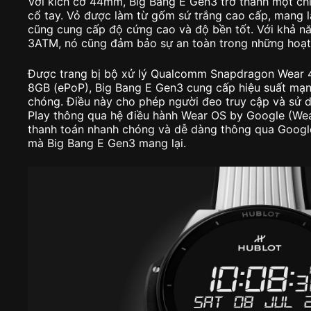
Với kích cỡ 44mm, Big Bang E Gen3 trở thành một chi
cổ tay. Vỏ được làm từ gốm sứ trắng cao cấp, mang lạ
cũng cung cấp độ cứng cao và độ bền tốt. Với khả 
3ATM, nó cũng đảm bảo sự an toàn trong những hoạt
Được trang bị bộ xử lý Qualcomm Snapdragon Wear 
8GB (ePoP), Big Bang E Gen3 cung cấp hiệu suất mạn
chóng. Điều này cho phép người đeo truy cập và sử 
Play thông qua hệ điều hành Wear OS by Google (Wea
thanh toán nhanh chóng và dễ dàng thông qua Google 
mà Big Bang E Gen3 mang lại.