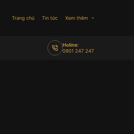
Trang chủ
Tin tức
Xem thêm
Holine:
0901 247 247