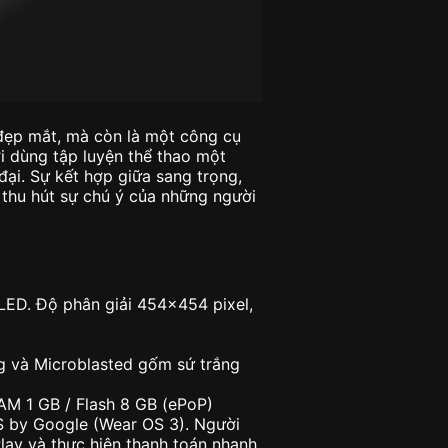
 đẹp mắt, mà còn là một công cụ
i dùng tập luyện thể thao một
đại. Sự kết hợp giữa sang trọng,
 thu hút sự chú ý của những người
ED. Độ phân giải 454×454 pixel,
g và Microblasted gốm sứ trắng
M 1 GB / Flash 8 GB (ePoP)
S by Google (Wear OS 3). Người
lay và thực hiện thanh toán nhanh