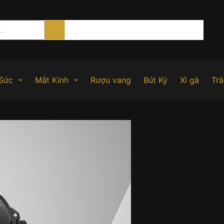
Sức
Mắt Kính
Rượu vang
Bút Ký
Xì gà
Trà