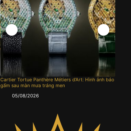
Cartier Tortue Panthère Métiers d’Art: Hình ảnh báo
Bốn mẫ
gấm sau màn mưa tráng men
trụ sắ
05/08/2026
0