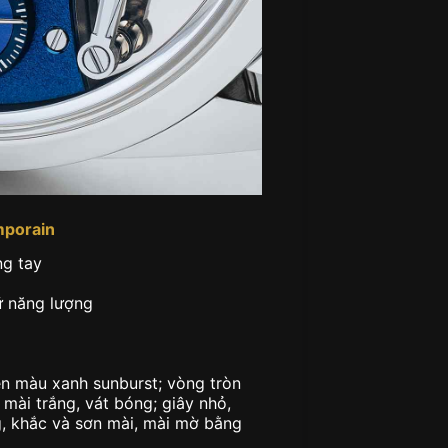
mporain
ng tay
ữ năng lượng
ện màu xanh sunburst; vòng tròn
mài trắng, vát bóng; giây nhỏ,
g, khắc và sơn mài, mài mờ bằng