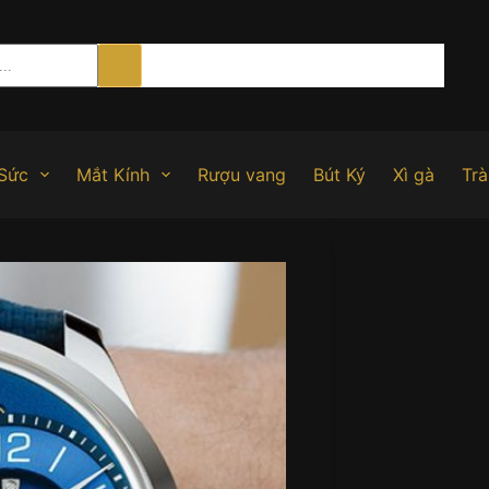
Sức
Mắt Kính
Rượu vang
Bút Ký
Xì gà
Trà