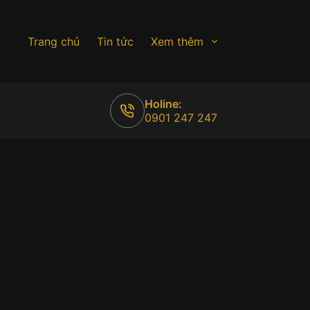
Trang chủ
Tin tức
Xem thêm
Holine:
0901 247 247