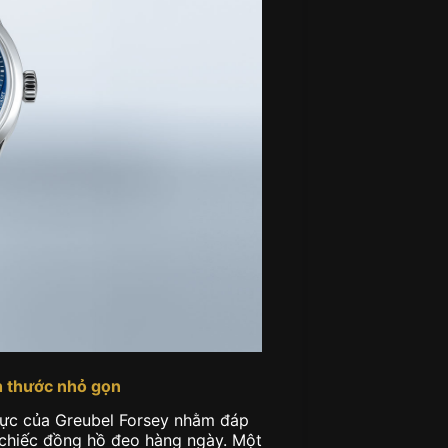
h thước nhỏ gọn
lực của Greubel Forsey nhằm đáp
chiếc đồng hồ đeo hàng ngày. Một