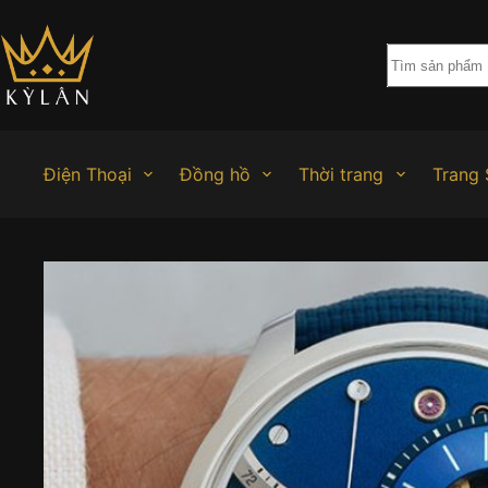
Chuyển
đến
phần
nội
dung
Điện Thoại
Đồng hồ
Thời trang
Trang 