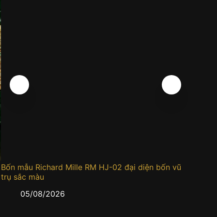
Bốn mẫu Richard Mille RM HJ-02 đại diện bốn vũ
Đồng h
trụ sắc màu
0
05/08/2026