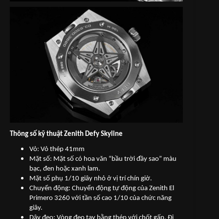
Thông số kỹ thuật Zenith Defy Skyline
Vỏ: Vỏ thép 41mm
Mặt số: Mặt số có hoa văn “bầu trời đầy sao” màu
bạc, đen hoặc xanh lam.
Mặt số phụ 1/10 giây nhỏ ở vị trí chín giờ.
Chuyển động: Chuyển động tự động của Zenith El
Primero 3260 với tần số cao 1/10 của chức năng
giây.
Dây đeo: Vòng đeo tay bằng thép với chốt gấp. Đi