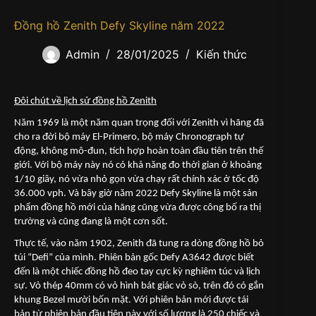
Đồng hồ Zenith Defy Skyline năm 2022
Admin
28/01/2025
Kiến thức
Đôi chút về lịch sử đồng hồ Zenith
Năm 1969 là một năm quan trọng đối với Zenith vì hãng đã
cho ra đời bộ máy El-Primero, bộ máy Chronograph tự
động, không mô-đun, tích hợp hoàn toàn đầu tiên trên thế
giới. Với bộ máy này nó có khả năng đo thời gian ở khoảng
1/10 giây, nó vừa nhỏ gọn vừa chạy rất chính xác ở tốc độ
36.000 vph. Và bây giờ năm 2022 Defy Skyline là một sản
phẩm đồng hồ mới của hãng cũng vừa được công bố ra thị
trường và cũng đang là một cơn sốt.
Thực tế, vào năm 1902, Zenith đã tung ra dòng đồng hồ bỏ
túi “Defi” của mình. Phiên bản gốc Defy A3642 được biết
đến là một chiếc đồng hồ đeo tay cực kỳ nghiêm túc và lịch
sự. Vỏ thép 40mm có vỏ hình bát giác vỏ sò, trên đó có gắn
khung Bezel mười bốn mặt. Với phiên bản mới được tái
bản từ phiên bản đầu tiên này với số lượng là 250 chiếc và