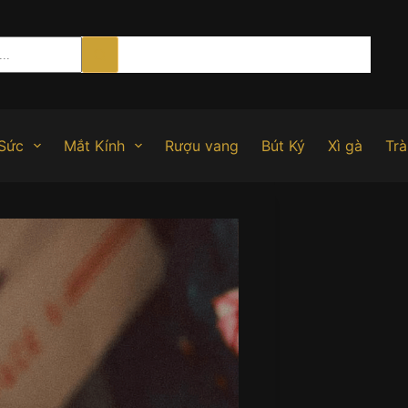
Sức
Mắt Kính
Rượu vang
Bút Ký
Xì gà
Trà