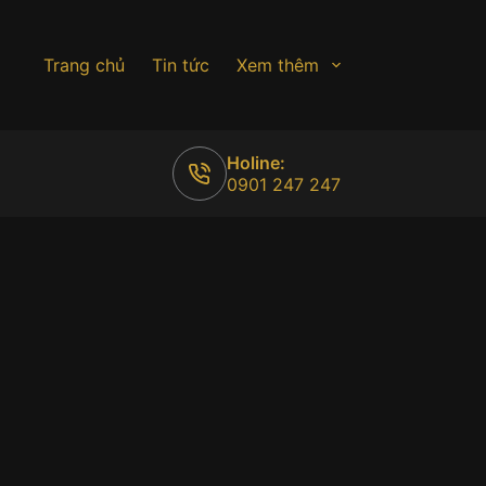
Trang chủ
Tin tức
Xem thêm
Holine:
0901 247 247