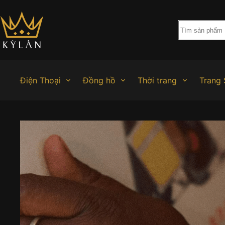
Chuyển
đến
phần
nội
dung
Điện Thoại
Đồng hồ
Thời trang
Trang 