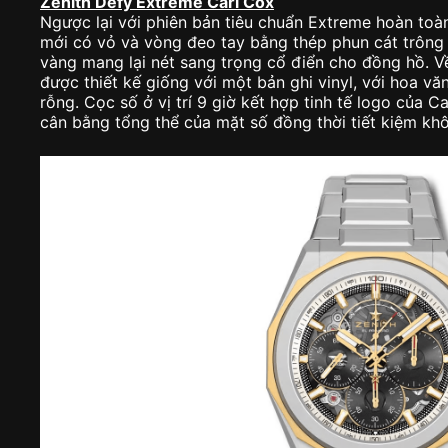
Zenith Defy Extreme Carl Cox
Ngược lại với phiên bản tiêu chuẩn Extreme hoàn to
mới có vỏ và vòng đeo tay bằng thép phun cát trông 
vàng mang lại nét sang trọng cổ điển cho đồng hồ. V
được thiết kế giống với một bản ghi vinyl, với hoa v
rỗng. Cọc số ở vị trí 9 giờ kết hợp tinh tế logo của
cân bằng tổng thể của mặt số đồng thời tiết kiệm kh