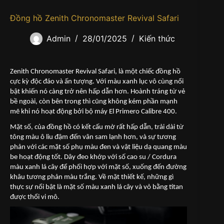
Đồng hồ Zenith Chronomaster Revival Safari
Admin
28/01/2025
Kiến thức
Zenith Chronomaster Revival Safari, là một chiếc đồng hồ
cực kỳ độc đáo và ấn tượng. Với màu xanh lục vô cùng nổi
bật khiến nó càng trở nên hấp dẫn hơn. Hoành tráng từ vẻ
bề ngoài, còn bên trong thì cũng không kém phần mạnh
mẽ khi nó hoạt động bởi bộ máy El Primero Calibre 400.
Mặt số, của đồng hồ có kết cấu mờ rất hấp dẫn, trải dài từ
tông màu ô liu đậm đến vân sam lạnh hơn, và sự tương
phản với các mặt số phụ màu đen và vật liệu dạ quang màu
be hoạt động tốt. Dây đeo khớp với số cao su / Cordura
màu xanh lá cây để phối hợp với mặt số, xuống đến đường
khâu tương phản màu trắng. Về mặt thiết kế, những gì
thực sự nổi bật là mặt số màu xanh lá cây và vỏ bằng titan
được thổi vi mô.