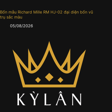
Bốn mẫu Richard Mille RM HJ-02 đại diện bốn vũ
Đồng h
trụ sắc màu
0
05/08/2026