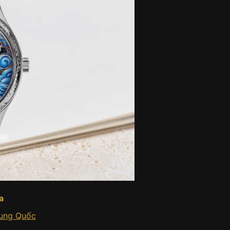
a
rung Quốc