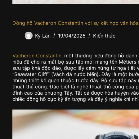
Đồng hồ Vacheron Constantin với sự kết hợp văn hóa
Kỳ Lân
19/04/2025
Kiến thức
Vacheron Constantin,
một thương hiệu đồng hồ danh t
hiệu đã cho ra mắt bộ sưu tập mới mang tên Métiers 
sưu tập khá độc đáo, được lấy cảm hứng từ họa tiết 
“Seawater Cliff” (Vách đá nước biển). Đây là một bước
những thiết kế quen thuộc trước đây. Bộ sưu tập này
thuật thủ công. Đặc biệt là nghệ thuật thủ công của
đỉnh cao của phương Tây. Tất cả được hòa huyện và
chiếc đồng hồ cực kỳ ấn tượng và đầy ý nghĩa khi nhì