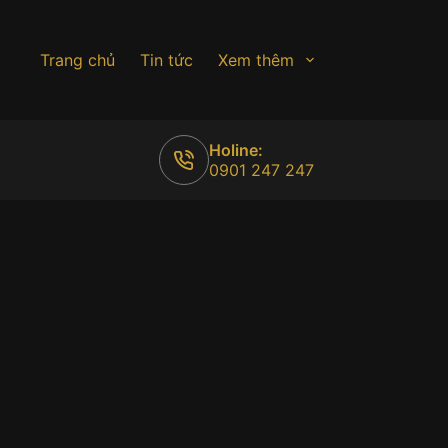
Trang chủ
Tin tức
Xem thêm
Holine:
0901 247 247