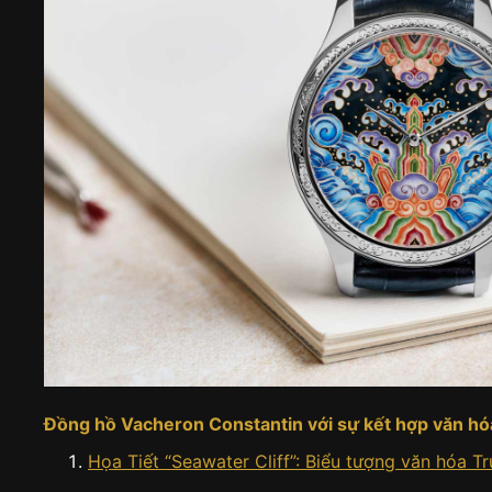
Đồng hồ Vacheron Constantin với sự kết hợp văn hó
Họa Tiết “Seawater Cliff”: Biểu tượng văn hóa T