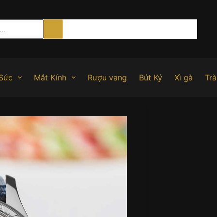
Sức
Mắt Kính
Rượu vang
Bút Ký
Xì gà
Trà