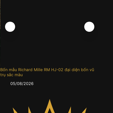
Bốn mẫu Richard Mille RM HJ-02 đại diện bốn vũ
Đồng h
trụ sắc màu
0
05/08/2026