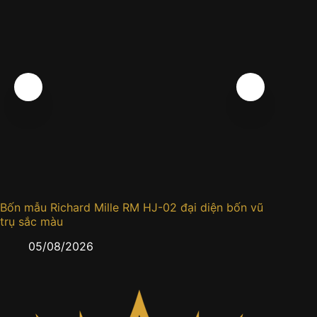
Bốn mẫu Richard Mille RM HJ-02 đại diện bốn vũ
Đồng h
trụ sắc màu
0
05/08/2026