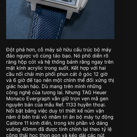
Đột phá hơn, cỗ máy sở hữu cấu trúc bộ máy
đảo ngược vô cùng táo bạo. Nó phô diễn rõ
ràng hộp cót và hệ thống bánh răng ngay trên
mặt kính acrylic trong suốt. Kết hợp với hai
cầu nối chải mịn phối phun cát ở góc 12 giờ
và 6 giờ để tạo nên một chỉnh thể đối xứng thị
giác hoàn hảo. Dù mang trên mình những
công nghệ của tương lai. Nhưng TAG Heuer
Monaco Evergraph vẫn giữ trọn vẹn mã gen
nguyên bản của mẫu Ref. 1133 huyền thoại.
Nổi bật bằng việc duy trì thiết kế núm vặn
nằm ở bên trái vỏ nhằm tri ân bộ máy tự động
Calibre 11 kinh điển, trong khi phần vỏ dáng
vuông 40mm đã được tinh chỉnh lại theo tỷ lệ
công thái học thon gọn và kéo dài các nút