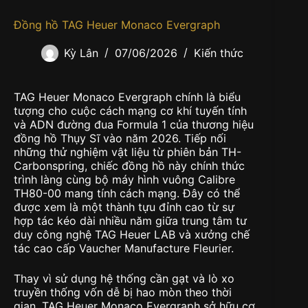
Đồng hồ TAG Heuer Monaco Evergraph
Kỳ Lân
07/06/2026
Kiến thức
TAG Heuer Monaco Evergraph chính là biểu
tượng cho cuộc cách mạng cơ khí tuyến tính
và ADN đường đua Formula 1 của thương hiệu
đồng hồ Thụy Sĩ vào năm 2026. Tiếp nối
những thử nghiệm vật liệu từ phiên bản TH-
Carbonspring, chiếc đồng hồ này chính thức
trình làng cùng bộ máy hình vuông Calibre
TH80-00 mang tính cách mạng. Đây có thể
được xem là một thành tựu đỉnh cao từ sự
hợp tác kéo dài nhiều năm giữa trung tâm tư
duy công nghệ TAG Heuer LAB và xưởng chế
tác cao cấp Vaucher Manufacture Fleurier.
Thay vì sử dụng hệ thống cần gạt và lò xo
truyền thống vốn dễ bị hao mòn theo thời
gian. TAG Heuer Monaco Evergraph sở hữu cơ