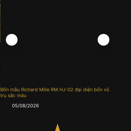
Bốn mẫu Richard Mille RM HJ-02 đại diện bốn vũ
Đồng h
trụ sắc màu
0
05/08/2026