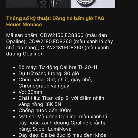
Thông số kỹ thuật: Đồng hồ bấm giờ TAG
Heuer Monaco
Mã sản phẩm: CDW2150.FC8360 (màu đen
Opaline); CDW2180.FC8360 (màu xanh lá cây
chải tia nắng); CDW2181.FC8360 (màu xanh
dương Opaline)
Bộ máy: Tự động Calibre TH20-11
Dự trữ năng lượng: 80 giờ
Chức năng: Giờ, phút, giây nhỏ,
Chronograph và ngày
Vỏ: 39mm
Chất liệu: Titan cấp 5, với điểm nhấn
vàng hồng 18K 5N
Chống nước đến 100m
Mặt số: Màu đen Opaline, màu xanh lá
cây hoặc xanh dương Opaline chải tia
nắng; Super-LumiNova
Dây đeo: Da bê đục lỗ màu đen; khóa