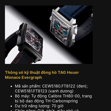
Thông số kỹ thuật đồng hồ TAG Heuer
Monaco Evergraph
Mã sản phẩm: CEW5180.FT8122 (đen);
CEW5181.FT8123 (xanh dương)
Bộ máy: Tự động Calibre TH80-00, trang
bị bộ dao động TH-Carbonspring
Dự trữ năng lượng: 70 giờ
Chức năng: Giờ, phút, giây nhỏ và