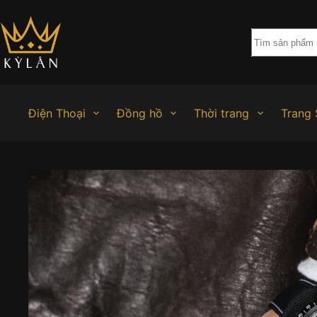
Chuyển
đến
phần
nội
dung
Điện Thoại
Đồng hồ
Thời trang
Trang 