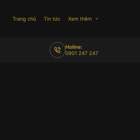
Trang chủ
Tin tức
Xem thêm
Holine:
0901 247 247