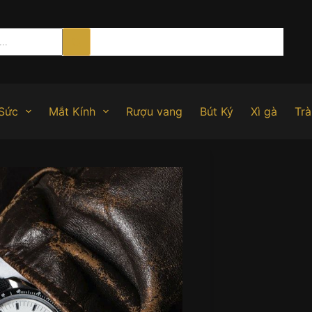
Sức
Mắt Kính
Rượu vang
Bút Ký
Xì gà
Trà