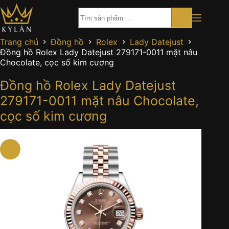
Chuyển
đến
phần
nội
Trang chủ
Đồng hồ
Rolex
Lady Datejust
dung
Đồng hồ Rolex Lady Datejust 279171-0011 mặt nâu
Chocolate, cọc số kim cương
Đồng hồ Rolex Lady Datejust
279171-0011 mặt nâu Chocolate,
cọc số kim cương