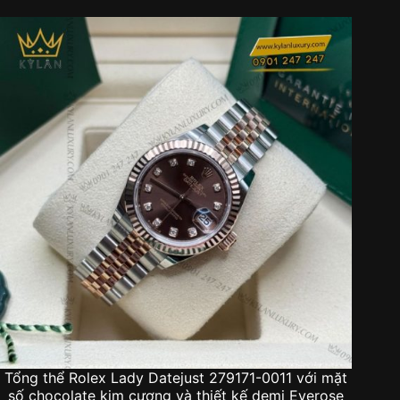
Tổng thể Rolex Lady Datejust 279171-0011 với mặt
số chocolate kim cương và thiết kế demi Everose