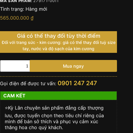
MÃ SẢN PHẨM:
279171-0011
Tình trạng:
Hàng mới
565.000.000
₫
Giá có thể thay đổi tùy thời điểm
Đối với trang sức - kim cương: giá có thể thay đổi tuỳ size
tay, nước và độ sạch của kim cương
Đồng
Mua ngay
hồ
Rolex
Lady
0901 247 247
Gọi điện để được tư vấn:
Datejust
279171-
CAM KẾT
0011
mặt
nâu
⭐️Kỳ Lân chuyên sản phẩm đẳng cấp thượng
Chocolate,
lưu, được tuyển chọn theo tiêu chí riêng của
cọc
mình để bán sở thích và phục vụ cảm xúc
số
thăng hoa cho quý khách.
kim