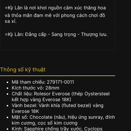
cương
⭐️Kỳ Lân là nơi khơi nguồn cảm xúc thăng hoa
số
lượng
và thỏa mãn đam mê với phong cách chơi đồ
xa xỉ.
⭐️Kỳ Lân: Đẳng cấp - Sang trọng - Thượng lưu.
Thông số kỹ thuật
Mã tham chiếu: 279171-0011
Kích thước vỏ: 28mm
Chất liệu: Rolesor Everose (thép Oystersteel
kết hợp vàng Everose 18K)
Vành bezel: Vành khía (fluted bezel) vàng
Everose 18K
Mặt số: Chocolate (nâu), hiệu ứng sunray, đính
kim cương, cọc số kim cương
Kính: Sapphire chống trầy xước, Cyclops