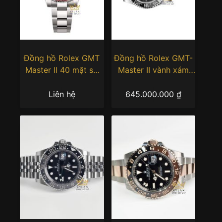
Đồng hồ Rolex GMT
Đồng hồ Rolex GMT-
Master II 40 mặt số
Master II vành xám
thiên thạch
đen 126710GRNR-
126719BLRO-0002
0004
Liên hệ
645.000.000
₫