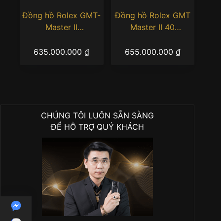
Đồng hồ Rolex GMT-
Đồng hồ Rolex GMT
Master II
Master II 40
126710GRNR-0003
126711CHNR-0002
mặt số đen
“Root Beer”
635.000.000
₫
655.000.000
₫
CHÚNG TÔI LUÔN SẴN SÀNG
ĐỂ HỖ TRỢ QUÝ KHÁCH