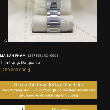
MÃ SẢN PHẨM:
126719BLRO-0003
Tình trạng:
Đã qua sử
1.280.000.000
₫
Giá có thể thay đổi tùy thời điểm
Đối với trang sức - kim cương: giá có thể thay đổi tuỳ size
tay, nước và độ sạch của kim cương
Đồng
Mua ngay