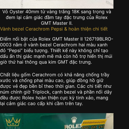
Vỏ Oyster 40mm từ vàng trắng 18K sang trọng và
đem lại cảm giác đầm tay đặc trưng của Rolex
GMT Master II.
Vành bezel Cerachrom Pepsi & hoàn thiện chi tiết
Điểm nổi bật của Rolex GMT Master II 126719BLRO-
0003 nằm ở vành bezel Cerachrom hai màu xanh
đỏ “Pepsi” biểu tượng. Thiết kế này không chỉ tạo
dấu ấn thị giác mạnh mẽ mà còn hỗ trợ hiển thị múi
giờ thứ hai thông qua kim GMT đặc trưng.
Chất liệu gốm Cerachrom có khả năng chống trầy
xước và chống phai màu cao, giúp đồng hồ giữ
được vẻ đẹp bền bỉ theo thời gian. Các chi tiết như
núm chỉnh giờ Triplock, cạnh bezel và phần nối dây
đều được Rolex hoàn thiện cực kỳ tinh xảo, mang
lại cảm giác cao cấp khi cầm trên tay.