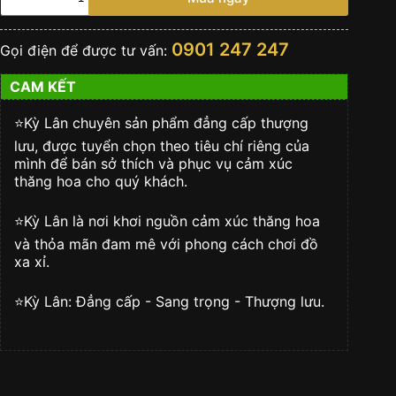
hồ
Rolex
GMT
0901 247 247
Gọi điện để được tư vấn:
Master
II
CAM KẾT
126719BLRO-
0003
Pepsi
⭐️Kỳ Lân chuyên sản phẩm đẳng cấp thượng
Oyster
lưu, được tuyển chọn theo tiêu chí riêng của
số
mình để bán sở thích và phục vụ cảm xúc
lượng
thăng hoa cho quý khách.
⭐️Kỳ Lân là nơi khơi nguồn cảm xúc thăng hoa
và thỏa mãn đam mê với phong cách chơi đồ
xa xỉ.
⭐️Kỳ Lân: Đẳng cấp - Sang trọng - Thượng lưu.