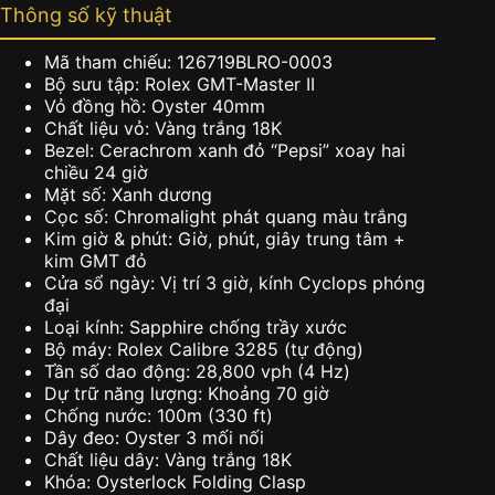
Thông số kỹ thuật
Mã tham chiếu: 126719BLRO-0003
Bộ sưu tập: Rolex GMT-Master II
Vỏ đồng hồ: Oyster 40mm
Chất liệu vỏ: Vàng trắng 18K
Bezel: Cerachrom xanh đỏ “Pepsi” xoay hai
chiều 24 giờ
Mặt số: Xanh dương
Cọc số: Chromalight phát quang màu trắng
Kim giờ & phút: Giờ, phút, giây trung tâm +
kim GMT đỏ
Cửa sổ ngày: Vị trí 3 giờ, kính Cyclops phóng
đại
Loại kính: Sapphire chống trầy xước
Bộ máy: Rolex Calibre 3285 (tự động)
Tần số dao động: 28,800 vph (4 Hz)
Dự trữ năng lượng: Khoảng 70 giờ
Chống nước: 100m (330 ft)
Dây đeo: Oyster 3 mối nối
Chất liệu dây: Vàng trắng 18K
Khóa: Oysterlock Folding Clasp