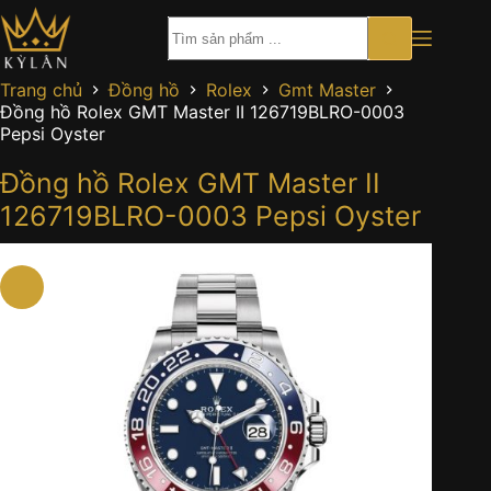
Chuyển
đến
phần
nội
Trang chủ
Đồng hồ
Rolex
Gmt Master
dung
Đồng hồ Rolex GMT Master II 126719BLRO-0003
Pepsi Oyster
Đồng hồ Rolex GMT Master II
126719BLRO-0003 Pepsi Oyster