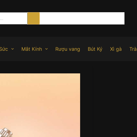
Sức
Mắt Kính
Rượu vang
Bút Ký
Xì gà
Trà