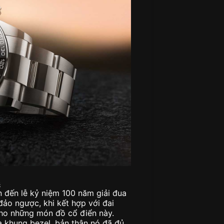
s
n đến lễ kỷ niệm 100 năm giải đua
đảo ngược, khi kết hợp với đai
ho những món đồ cổ điển này.
và khung bezel, bản thân nó đã đủ