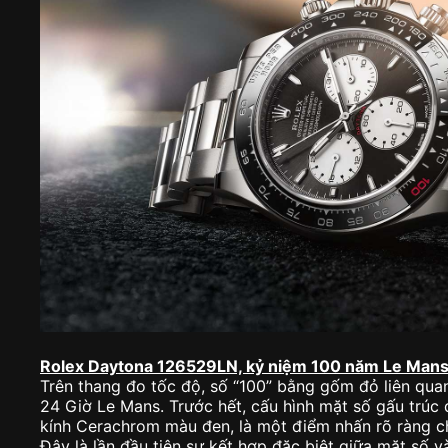
Rolex Daytona 126529LN, kỷ niệm 100 năm Le Man
Trên thang đo tốc độ, số “100” bằng gốm đỏ liên qua
24 Giờ Le Mans. Trước hết, cấu hình mặt số gấu trúc 
kính Cerachrom màu đen, là một điểm nhấn rõ ràng c
Đây là lần đầu tiên sự kết hợp đặc biệt giữa mặt số 