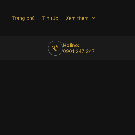
Trang chủ
Tin tức
Xem thêm
Holine:
0901 247 247