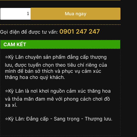
Đồng
Mua ngay
hồ
Rolex
Day
0901 247 247
Gọi điện để được tư vấn:
Date
vàng
CAM KẾT
khối
số
lượng
⭐️Kỳ Lân chuyên sản phẩm đẳng cấp thượng
lưu, được tuyển chọn theo tiêu chí riêng của
mình để bán sở thích và phục vụ cảm xúc
thăng hoa cho quý khách.
⭐️Kỳ Lân là nơi khơi nguồn cảm xúc thăng hoa
và thỏa mãn đam mê với phong cách chơi đồ
xa xỉ.
⭐️Kỳ Lân: Đẳng cấp - Sang trọng - Thượng lưu.