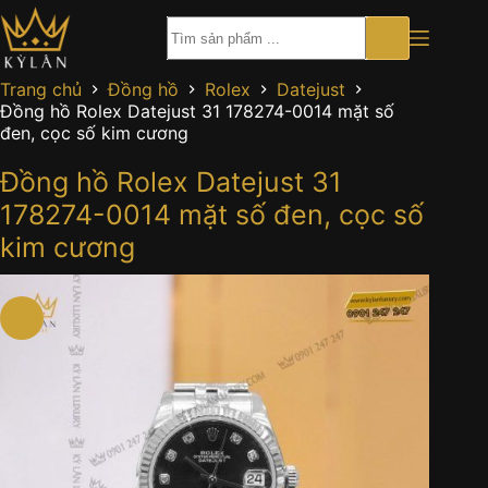
Chuyển
đến
phần
nội
Trang chủ
Đồng hồ
Rolex
Datejust
dung
Đồng hồ Rolex Datejust 31 178274-0014 mặt số
đen, cọc số kim cương
Đồng hồ Rolex Datejust 31
178274-0014 mặt số đen, cọc số
kim cương