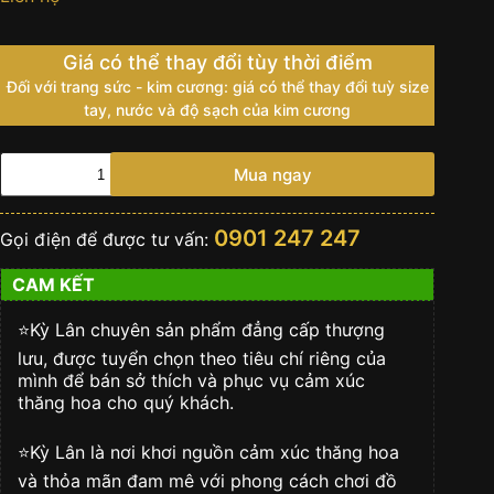
Giá có thể thay đổi tùy thời điểm
Đối với trang sức - kim cương: giá có thể thay đổi tuỳ size
tay, nước và độ sạch của kim cương
Đồng
Mua ngay
hồ
Rolex
Datejust
0901 247 247
Gọi điện để được tư vấn:
31
178274-
CAM KẾT
0014
mặt
số
⭐️Kỳ Lân chuyên sản phẩm đẳng cấp thượng
đen,
lưu, được tuyển chọn theo tiêu chí riêng của
cọc
mình để bán sở thích và phục vụ cảm xúc
số
thăng hoa cho quý khách.
kim
cương
⭐️Kỳ Lân là nơi khơi nguồn cảm xúc thăng hoa
số
lượng
và thỏa mãn đam mê với phong cách chơi đồ