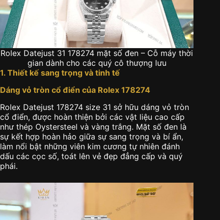
Rolex Datejust 31 178274 mặt số đen – Cỗ máy thời
gian dành cho các quý cô thượng lưu
1. Thiết kế sang trọng và tinh tế
Dáng vỏ tròn cổ điển của Rolex 178274
Rolex Datejust 178274 size 31 sở hữu dáng vỏ tròn
cổ điển, được hoàn thiện bởi các vật liệu cao cấp
như thép Oystersteel và vàng trắng. Mặt số đen là
sự kết hợp hoàn hảo giữa sự sang trọng và bí ẩn,
làm nổi bật những viên kim cương tự nhiên đánh
dấu các cọc số, toát lên vẻ đẹp đẳng cấp và quý
phái.