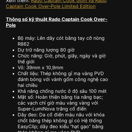
Xem thêm:
Rado Captain Cook Gốm và Rado
Captain Cook Over-Pole Limited Edition
Thông số kỹ thuật Rado Captain Cook Over-
Pole
Bộ máy: Lên dây cót bằng tay cỡ nòng
R862
Dự trữ năng lượng 80 giờ
Chức năng: Giờ, phút, giây, ngày và giờ
thế giới
Vỏ: 39mm x 10,9mm
Chất liệu: Thép không gỉ mạ vàng PVD
đánh bóng với vành gốm công nghệ cao
hai chiều
Khả năng chống nước ở độ sâu 100 mét
Mặt số: Hoàn thiện bằng tia nắng bạc;
các vạch chỉ giờ màu vàng vàng với
Super-LumiNova trắng cổ điển
Dây đeo: Da cổ điển màu nâu với khóa
chốt bằng thép không gỉ có Hệ thống
EasyClip; dây đeo kiểu “hạt gạo” bằng