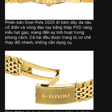
Phiên bản Over-Pole 2025 đi kèm dây da nâu
cổ điển và vòng đeo tay bằng thép PVD vàng
kiểu hạt gạo, mang đến sự linh hoạt trong
phong cách. Cả hai đều được trang bị cơ chế
thay đổi nhanh, không cần dụng cụ.