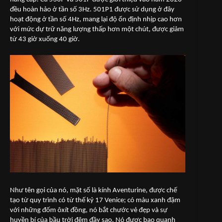
đều hoàn hảo ở tần số 3Hz. 501P1 được sử dụng ở đây
hoạt động ở tần số 4Hz, mang lại độ ổn định nhịp cao hơn
với mức dự trữ năng lượng thấp hơn một chút, được giảm
từ 43 giờ xuống 40 giờ.
Như tên gọi của nó, mặt số là kính Aventurine, được chế
tạo từ quy trình có từ thế kỷ 17 Venice; có màu xanh đậm
với những đốm ôxít đồng, nó bắt chước vẻ đẹp và sự
huyền bí của bầu trời đêm đầy sao. Nó được bao quanh