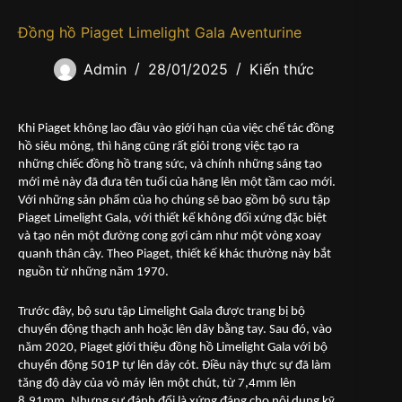
Đồng hồ Piaget Limelight Gala Aventurine
Admin
28/01/2025
Kiến thức
Khi Piaget không lao đầu vào giới hạn của việc chế tác đồng
hồ siêu mỏng, thì hãng cũng rất giỏi trong việc tạo ra
những chiếc đồng hồ trang sức, và chính những sáng tạo
mới mẻ này đã đưa tên tuổi của hãng lên một tầm cao mới.
Với những sản phẩm của họ chúng sẽ bao gồm bộ sưu tập
Piaget Limelight Gala, với thiết kế không đối xứng đặc biệt
và tạo nên một đường cong gợi cảm như một vòng xoay
quanh thân cây. Theo Piaget, thiết kế khác thường này bắt
nguồn từ những năm 1970.
Trước đây, bộ sưu tập Limelight Gala được trang bị bộ
chuyển động thạch anh hoặc lên dây bằng tay. Sau đó, vào
năm 2020, Piaget giới thiệu đồng hồ Limelight Gala với bộ
chuyển động 501P tự lên dây cót. Điều này thực sự đã làm
tăng độ dày của vỏ máy lên một chút, từ 7,4mm lên
8,91mm. Nhưng sự đánh đổi là xứng đáng cho nội dung kỹ