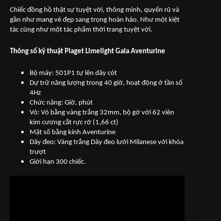
Chiếc đồng hồ thật sự tuyệt vời, thông minh, quyến rũ và
gần như mang vẻ đẹp sang trọng hoàn hảo. Như một kiệt
tác cũng như một tác phẩm thời trang tuyệt vời.
Thông số kỹ thuật Piaget Limelight Gala Aventurine
Bộ máy: 501P1 tự lên dây cót
Dự trữ năng lượng trong 40 giờ, hoạt động ở tần số
4Hz
Chức năng: Giờ, phút
Vỏ: Vỏ bằng vàng trắng 32mm, bộ gờ với 62 viên
kim cương cắt rực rỡ (1,66 ct)
Mặt số bằng kính Aventurine
Dây đeo: Vàng trắng Dây đeo lưới Milanese với khóa
trượt
Giới hạn 300 chiếc.