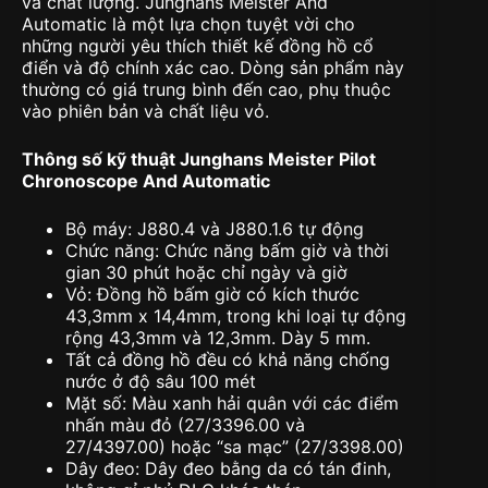
và chất lượng. Junghans Meister And
Automatic là một lựa chọn tuyệt vời cho
những người yêu thích thiết kế đồng hồ cổ
điển và độ chính xác cao. Dòng sản phẩm này
thường có giá trung bình đến cao, phụ thuộc
vào phiên bản và chất liệu vỏ.
Thông số kỹ thuật Junghans Meister Pilot
Chronoscope And Automatic
Bộ máy: J880.4 và J880.1.6 tự động
Chức năng: Chức năng bấm giờ và thời
gian 30 phút hoặc chỉ ngày và giờ
Vỏ: Đồng hồ bấm giờ có kích thước
43,3mm x 14,4mm, trong khi loại tự động
rộng 43,3mm và 12,3mm. Dày 5 mm.
Tất cả đồng hồ đều có khả năng chống
nước ở độ sâu 100 mét
Mặt số: Màu xanh hải quân với các điểm
nhấn màu đỏ (27/3396.00 và
27/4397.00) hoặc “sa mạc” (27/3398.00)
Dây đeo: Dây đeo bằng da có tán đinh,