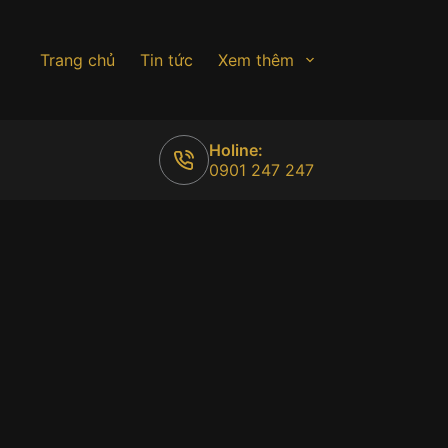
Trang chủ
Tin tức
Xem thêm
Holine:
0901 247 247