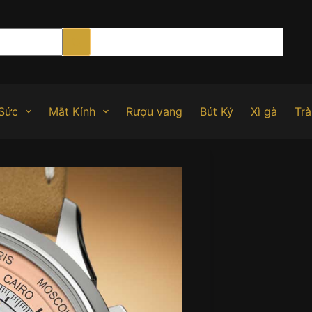
Sức
Mắt Kính
Rượu vang
Bút Ký
Xì gà
Trà