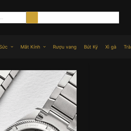
Sức
Mắt Kính
Rượu vang
Bút Ký
Xì gà
Trà