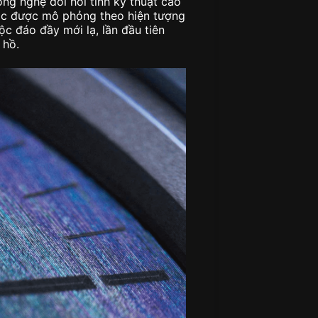
ng nghệ đòi hỏi tính kỹ thuật cao
ắc được mô phỏng theo hiện tượng
c đáo đầy mới lạ, lần đầu tiên
 hồ.