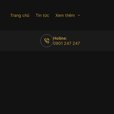
Trang chủ
Tin tức
Xem thêm
Holine:
0901 247 247