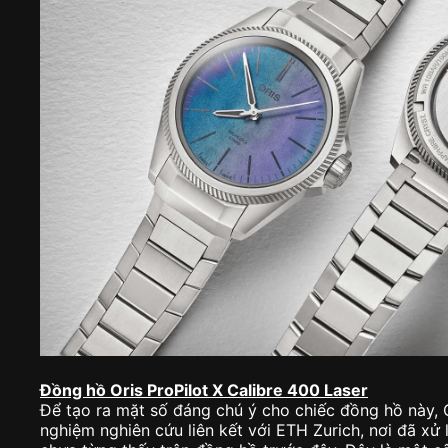
Đồng hồ Oris ProPilot X Calibre 400 Laser
Để tạo ra mặt số đáng chú ý cho chiếc đồng hồ này, 
nghiệm nghiên cứu liên kết với ETH Zurich, nơi đã xử 