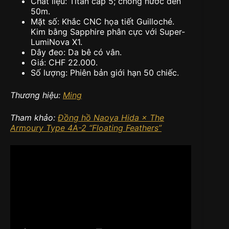
Chất liệu: Titan cấp 5; chống nước đến
50m.
Mặt số: Khắc CNC họa tiết Guilloché.
Kim bằng Sapphire phân cực với Super-
LumiNova X1.
Dây đeo: Da bê có vân.
Giá: CHF 22.000.
Số lượng: Phiên bản giới hạn 50 chiếc.
Thương hiệu:
Ming
Tham khảo:
Đồng hồ Naoya Hida × The
Armoury Type 4A-2 “Floating Feathers”