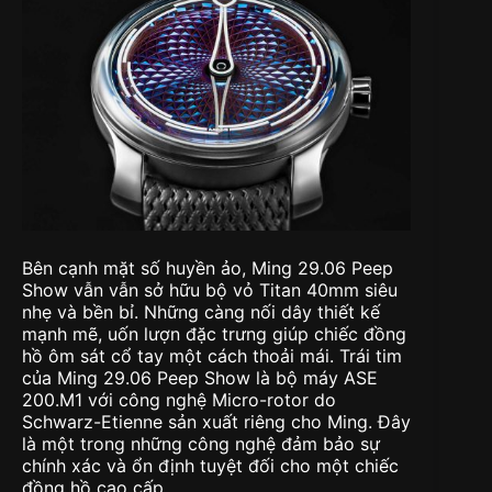
Bên cạnh mặt số huyền ảo, Ming 29.06 Peep
Show vẫn vẫn sở hữu bộ vỏ Titan 40mm siêu
nhẹ và bền bỉ. Những càng nối dây thiết kế
mạnh mẽ, uốn lượn đặc trưng giúp chiếc đồng
hồ ôm sát cổ tay một cách thoải mái. Trái tim
của Ming 29.06 Peep Show là bộ máy ASE
200.M1 với công nghệ Micro-rotor do
Schwarz-Etienne sản xuất riêng cho Ming. Đây
là một trong những công nghệ đảm bảo sự
chính xác và ổn định tuyệt đối cho một chiếc
đồng hồ cao cấp.