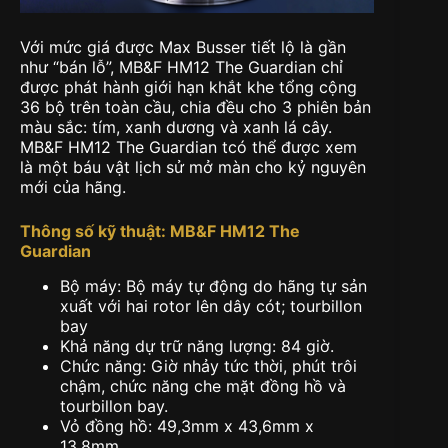
Với mức giá được Max Busser tiết lộ là gần
như “bán lỗ”, MB&F HM12 The Guardian chỉ
được phát hành giới hạn khắt khe tổng cộng
36 bộ trên toàn cầu, chia đều cho 3 phiên bản
màu sắc: tím, xanh dương và xanh lá cây.
MB&F HM12 The Guardian tcó thể được xem
là một báu vật lịch sử mở màn cho kỷ nguyên
mới của hãng.
Thông số kỹ thuật: MB&F HM12 The
Guardian
Bộ máy: Bộ máy tự động do hãng tự sản
xuất với hai rotor lên dây cót; tourbillon
bay
Khả năng dự trữ năng lượng: 84 giờ.
Chức năng: Giờ nhảy tức thời, phút trôi
chậm, chức năng che mặt đồng hồ và
tourbillon bay.
Vỏ đồng hồ: 49,3mm x 43,6mm x
13,8mm