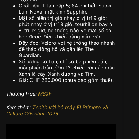
Chất liệu: Titan cấp 5; 84 chi tiết; Super-
LumiNova; mặt kính Sapphire
Mặt số hiển thị giờ nhảy ở vị trí 9 giờ;
phút nhảy ở vị trí 3 giờ; tourbillon bay ở
vị trí 12 giờ; hệ thống bảo vệ mặt số cơ
học được điều khiển bằng núm vặn.
Dây đeo: Velcro với hệ thống tháo nhanh
để tháo đồng hồ và gắn lên The
Guardian.
Số lượng có hạn, chỉ có ba phiên bản,
mỗi phiên bản gồm 12 chiếc với các màu
Xanh lá cây, Xanh dương và Tím.
Giá: CHF 280.000 (chưa bao gồm thuế).
Thương hiệu:
MB&F
Xem thêm:
Zenith với bộ máy El Primero và
Calibre 135 năm 2026