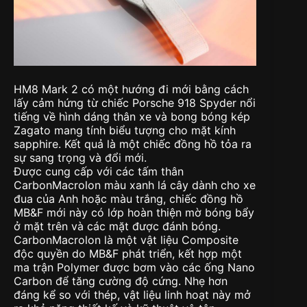
HM8 Mark 2 có một hướng đi mới bằng cách
lấy cảm hứng từ chiếc Porsche 918 Spyder nổi
tiếng về hình dáng thân xe và bong bóng kép
Zagato mang tính biểu tượng cho mặt kính
sapphire. Kết quả là một chiếc đồng hồ tỏa ra
sự sang trọng và đổi mới.
Được cung cấp với các tấm thân
CarbonMacrolon màu xanh lá cây dành cho xe
đua của Anh hoặc màu trắng, chiếc đồng hồ
MB&F mới này có lớp hoàn thiện mờ bóng bẩy
ở mặt trên và các mặt được đánh bóng.
CarbonMacrolon là một vật liệu Composite
độc quyền do MB&F phát triển, kết hợp một
ma trận Polymer được bơm vào các ống Nano
Carbon để tăng cường độ cứng. Nhẹ hơn
đáng kể so với thép, vật liệu linh hoạt này mở