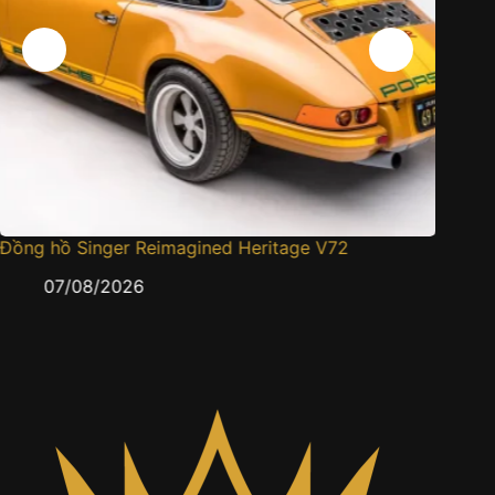
 Heritage V72
Cartier Tortue Panthère Métiers d’A
gấm sau màn mưa tráng men
05/08/2026