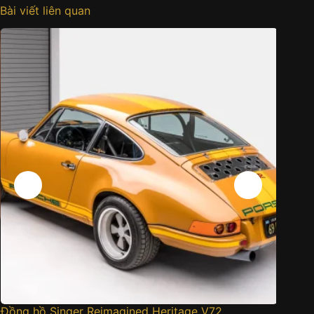
Bài viết liên quan
Đồng hồ Singer Reimagined Heritage V72
Cartier