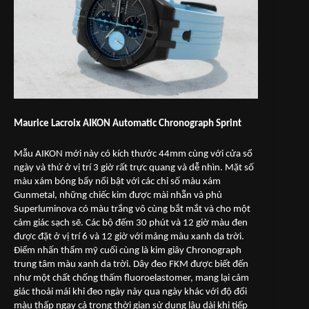
Maurice Lacroix AIKON Automatic Chronograph Sprint
Mẫu AIKON mới này có kích thước 44mm cùng với cửa sổ
ngày và thứ ở vị trí 3 giờ rất trực quang và dễ nhìn. Mặt số
màu xám bóng bẩy nổi bật với các chỉ số màu xám
Gunmetal, những chiếc kim được mài nhẵn và phủ
Superluminova có màu trắng vô cùng bắt mắt và cho một
cảm giác sạch sẽ. Các bộ đếm 30 phút và 12 giờ màu đen
được đặt ở vị trí 6 và 12 giờ với mảng màu xanh da trời.
Điểm nhấn thẩm mỹ cuối cùng là kim giây Chronograph
trung tâm màu xanh da trời. Dây đeo FKM được biết đến
như một chất chống thấm fluoroelastomer, mang lại cảm
giác thoải mái khi đeo ngày này qua ngày khác với độ đổi
màu thấp ngay cả trong thời gian sử dụng lâu dài khi tiếp