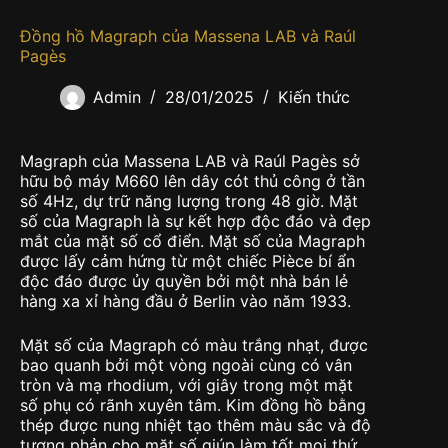
Đồng hồ Magraph của Massena LAB và Raúl
Pagès
Admin
28/01/2025
Kiến thức
Magraph của Massena LAB và Raúl Pagès sở
hữu bộ máy M660 lên dây cót thủ công ở tần
số 4Hz, dự trữ năng lượng trong 48 giờ. Mặt
số của Magraph là sự kết hợp độc đáo và đẹp
mắt của mặt số cổ điển. Mặt số của Magraph
được lấy cảm hứng từ một chiếc Pièce bí ẩn
độc đáo được ủy quyền bởi một nhà bán lẻ
hàng xa xỉ hàng đầu ở Berlin vào năm 1933.
Mặt số của Magraph có màu trắng nhạt, được
bao quanh bởi một vòng ngoài cùng có vân
tròn và mạ rhodium, với giây trong một mặt
số phụ có rãnh xuyên tâm. Kim đồng hồ bằng
thép được nung nhiệt tạo thêm màu sắc và độ
tương phản cho mặt số giúp làm tốt mọi thứ