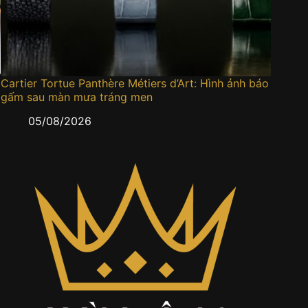
Cartier Tortue Panthère Métiers d’Art: Hình ảnh báo
Bốn mẫ
gấm sau màn mưa tráng men
trụ sắ
05/08/2026
0