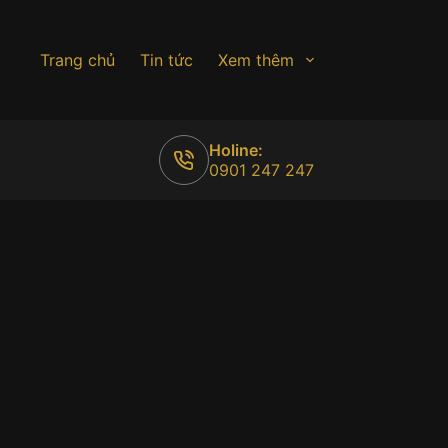
Trang chủ
Tin tức
Xem thêm
Holine:
0901 247 247