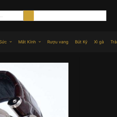
Sức
Mắt Kính
Rượu vang
Bút Ký
Xì gà
Trà