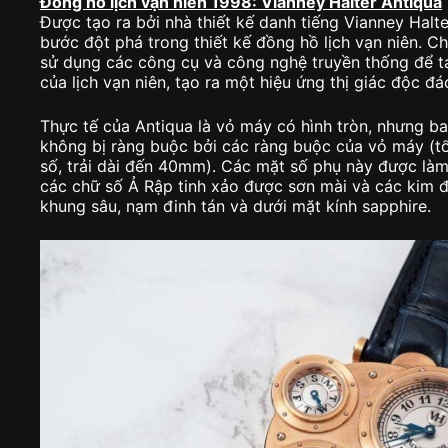
Đồng hồ lịch vạn niên 1998: Vianney Halter Antiqua
Được tạo ra bởi nhà thiết kế danh tiếng Vianney Halt
bước đột phá trong thiết kế đồng hồ lịch vạn niên. Ch
sử dụng các công cụ và công nghệ truyền thống để tá
của lịch vạn niên, tạo ra một hiệu ứng thị giác độc đ
Thực tế của Antiqua là vỏ máy có hình tròn, nhưng b
không bị ràng buộc bởi các ràng buộc của vỏ máy (t
số, trải dài đến 40mm). Các mặt số phụ này được làm
các chữ số Ả Rập tinh xảo được sơn mài và các kim 
khung sâu, nạm đinh tán và dưới mặt kính sapphire.