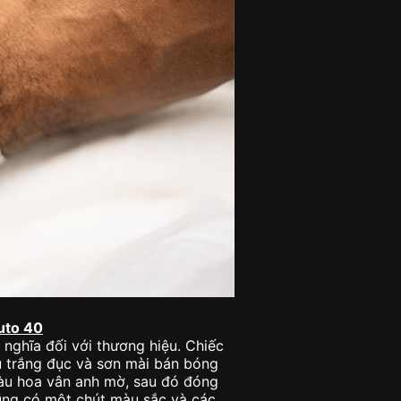
uto 40
nghĩa đối với thương hiệu. Chiếc
u trắng đục và sơn mài bán bóng
àu hoa vân anh mờ, sau đó đóng
 cũng có một chút màu sắc và các