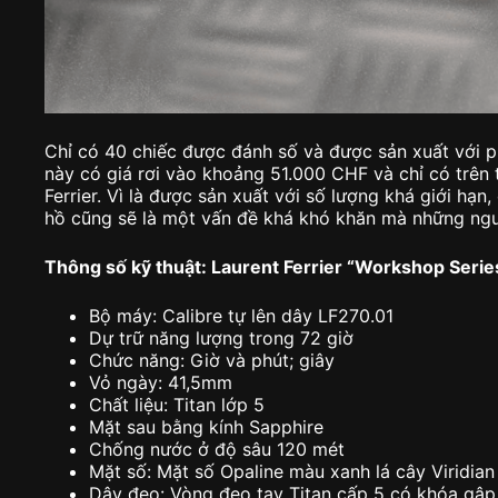
Chỉ có 40 chiếc được đánh số và được sản xuất với phi
này có giá rơi vào khoảng 51.000 CHF và chỉ có trên
Ferrier. Vì là được sản xuất với số lượng khá giới hạn
hồ cũng sẽ là một vấn đề khá khó khăn mà những ng
Thông số kỹ thuật: Laurent Ferrier “Workshop Serie
Bộ máy: Calibre tự lên dây LF270.01
Dự trữ năng lượng trong 72 giờ
Chức năng: Giờ và phút; giây
Vỏ ngày: 41,5mm
Chất liệu: Titan lớp 5
Mặt sau bằng kính Sapphire
Chống nước ở độ sâu 120 mét
Mặt số: Mặt số Opaline màu xanh lá cây Viridian
Dây đeo: Vòng đeo tay Titan cấp 5 có khóa gậ