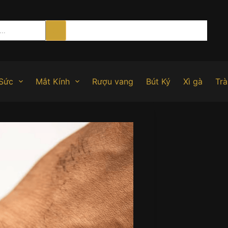
Sức
Mắt Kính
Rượu vang
Bút Ký
Xì gà
Trà