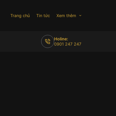
Trang chủ
Tin tức
Xem thêm
Holine:
0901 247 247