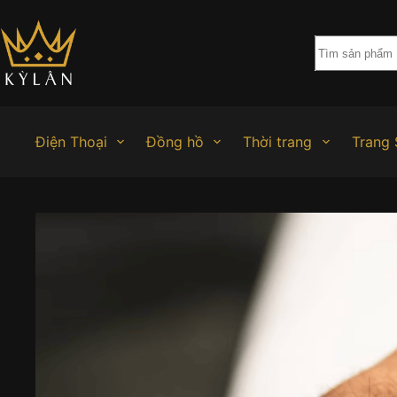
Chuyển
đến
phần
nội
dung
Điện Thoại
Đồng hồ
Thời trang
Trang 