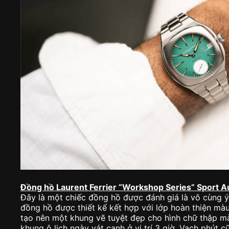
Đồng hồ Laurent Ferrier “Workshop Series” Sport A
Đây là một chiếc đồng hồ được đánh giá là vô cùng ý 
đồng hồ được thiết kế kết hợp với lớp hoàn thiện mà
tạo nên một khung vẽ tuyệt đẹp cho hình chữ thập m
khung ô lịch ngày vát cạnh ở vị trí 3 giờ. Vạch phút