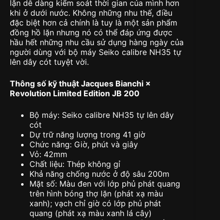
lặn dễ dàng kiểm soát thời gian của mình hơn
khi ở dưới nước. Không những nhu thế, điều
đặc biệt hơn cả chính là tuy là một sản phẩm
đồng hồ lặn nhưng nó có thể đáp ứng được
hầu hết những nhu cầu sử dụng hàng ngày của
người dùng với bộ máy Seiko calibre NH35 tự
lên dây cót tuyệt vời.
Thông số kỹ thuật Jacques Bianchi ×
Revolution Limited Edition JB 200
Bộ máy: Seiko calibre NH35 tự lên dây
cót
Dự trữ năng lượng trong 41 giờ
Chức năng: Giờ, phút và giây
Vỏ: 42mm
Chất liệu: Thép không gỉ
Khả năng chống nước ở độ sâu 200m
Mặt số: Màu đen với lớp phủ phát quang
trên hình bóng thợ lặn (phát xạ màu
xanh); vạch chỉ giờ có lớp phủ phát
quang (phát xạ màu xanh lá cây)