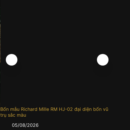
Bốn mẫu Richard Mille RM HJ-02 đại diện bốn vũ
Đồng h
trụ sắc màu
0
05/08/2026