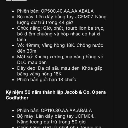
Phiên bản: OP500.40.AA.AA.ABALA
Bộ máy: Lên dây bằng tay JCFM07. Năng
lượng dự trữ trong 44 giờ
Chức năng: Giờ, phút, tourbillon ba trục,
bộ điểm chuông và hộp nhạc có hai xi
lanh
Vỏ: 49mm; Vàng hồng 18K. Chống nước
đến 30m
Mặt số: Khung xương, mạ vàng hồng với
DLC màu đen
Dây đeo: Da cá sấu màu đen. Khóa gấp
bằng vàng hồng 18K
Phiên bản giới hạn 18 chiếc
Kỷ niệm 50 năm thành lập Jacob & Co. Opera
Godfather
Phiên bản: OP110.30.AA.AA.ABALA
Bộ máy: Lên dây bằng tay JCFM04.
Năng lượng dự trữ trong 50 giờ
Chức năng: Giờ và phút phụ, tourbillon