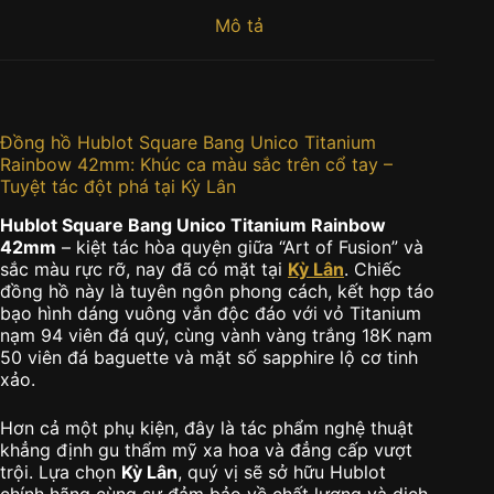
Mô tả
Đồng hồ Hublot Square Bang Unico Titanium
Rainbow 42mm: Khúc ca màu sắc trên cổ tay –
Tuyệt tác đột phá tại Kỳ Lân
Hublot Square Bang Unico Titanium Rainbow
42mm
– kiệt tác hòa quyện giữa “Art of Fusion” và
sắc màu rực rỡ, nay đã có mặt tại
Kỳ Lân
. Chiếc
đồng hồ này là tuyên ngôn phong cách, kết hợp táo
bạo hình dáng vuông vắn độc đáo với vỏ Titanium
nạm 94 viên đá quý, cùng vành vàng trắng 18K nạm
50 viên đá baguette và mặt số sapphire lộ cơ tinh
xảo.
Hơn cả một phụ kiện, đây là tác phẩm nghệ thuật
khẳng định gu thẩm mỹ xa hoa và đẳng cấp vượt
trội. Lựa chọn
Kỳ Lân
, quý vị sẽ sở hữu Hublot
chính hãng cùng sự đảm bảo về chất lượng và dịch