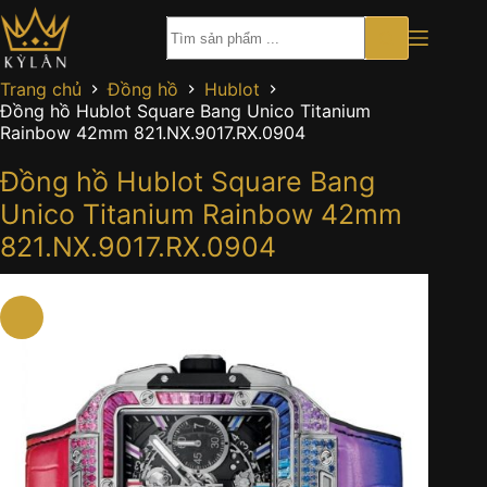
Chuyển
đến
phần
nội
Trang chủ
Đồng hồ
Hublot
dung
Đồng hồ Hublot Square Bang Unico Titanium
Rainbow 42mm 821.NX.9017.RX.0904
Đồng hồ Hublot Square Bang
Unico Titanium Rainbow 42mm
821.NX.9017.RX.0904