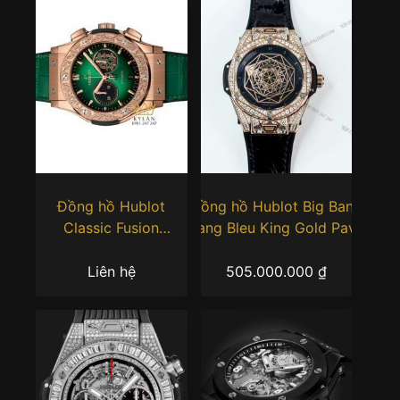
Đồng hồ Hublot
Đồng hồ Hublot Big Bang
Classic Fusion
Sang Bleu King Gold Pave
Chronograph Arturo
39mm –
Fuente King Gold
465.OS.1118.VR.1704.MXM18
Liên hệ
505.000.000
₫
42mm