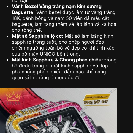
nổi bật.
Vành Bezel Vàng trắng nạm kim cương
Baguette:
Vành bezel được làm từ vàng trắng
18K, đánh bóng và nạm 50 viên đá màu cắt
baguette, làm tăng thêm vẻ lấp lánh và xa hoa
cho tổng thể.
Mặt số Sapphire lộ cơ:
Mặt số làm bằng kính
sapphire trong suốt, cho phép người đeo
chiêm ngưỡng toàn bộ vẻ đẹp cơ khí tinh xảo
của bộ máy UNICO bên trong.
Mặt kính Sapphire & Chống phản chiếu:
Đồng
hồ được trang bị mặt kính sapphire với lớp
phủ chống phản chiếu, đảm bảo khả năng
quan sát rõ ràng ở mọi góc độ.