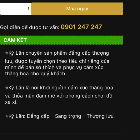
Đồng
Mua ngay
hồ
Hublot
Square
0901 247 247
Gọi điện để được tư vấn:
Bang
Unico
CAM KẾT
Titanium
Rainbow
42mm
⭐️Kỳ Lân chuyên sản phẩm đẳng cấp thượng
821.NX.9017.RX.0904
lưu, được tuyển chọn theo tiêu chí riêng của
số
mình để bán sở thích và phục vụ cảm xúc
lượng
thăng hoa cho quý khách.
⭐️Kỳ Lân là nơi khơi nguồn cảm xúc thăng hoa
và thỏa mãn đam mê với phong cách chơi đồ
xa xỉ.
⭐️Kỳ Lân: Đẳng cấp - Sang trọng - Thượng lưu.