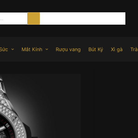
Sức
Mắt Kính
Rượu vang
Bút Ký
Xì gà
Trà