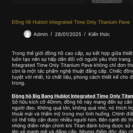
Đồng hồ Hublot Integrated Time Only Titanium Pave
Admin
28/01/2025
Kiến thức
Trong thế giới đồng hồ cao cấp, sự kết hợp giữa thiế
luôn tạo nên sự hấp dẫn đối với người yêu thời trang
Integrated Time Only Titanium Pave không chỉ đơn thu
còn là một tác phẩm nghệ thuật đẳng cấp. Chiếc đồn
tuyệt vời nhất, từ chất liệu, phong cách thiết kế ch
trong.
Đồng hồ Big Bang Hublot Integrated Time Only Tita
Sở hữu kích cỡ 40mm, đồng hồ này mang đến sự cân 
người đeo. Không quá lớn, không quá nhỏ, nó thích h
thoải mái và thẩm mỹ trong mọi tình huống. Chính đi
có thể tiếp cận được nhiều người hơn. Bên cạnh đó thì
những điểm nhận chính khi Titan đánh bóng được sử 
lên vẻ mạnh mẽ và đẳng cấp. Nhưng điểm độc đáo chín