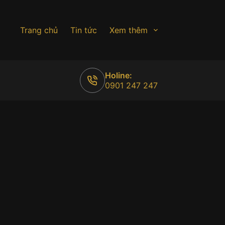
Trang chủ
Tin tức
Xem thêm
Holine:
0901 247 247