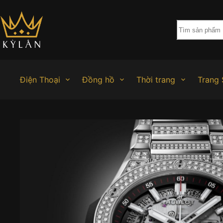
Chuyển
đến
phần
nội
dung
Điện Thoại
Đồng hồ
Thời trang
Trang 