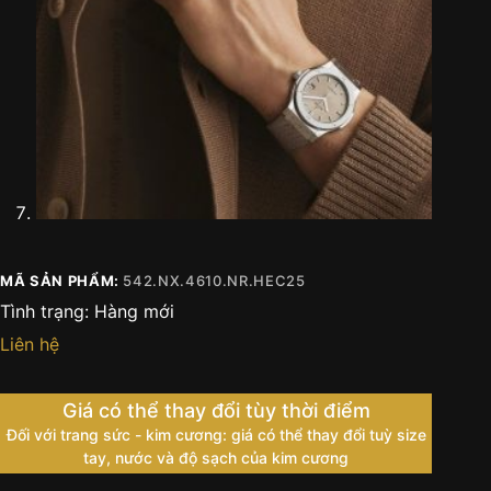
MÃ SẢN PHẨM:
542.NX.4610.NR.HEC25
Tình trạng:
Hàng mới
Liên hệ
Giá có thể thay đổi tùy thời điểm
Đối với trang sức - kim cương: giá có thể thay đổi tuỳ size
tay, nước và độ sạch của kim cương