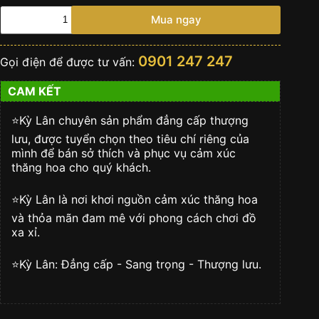
Đồng
Mua ngay
hồ
Hublot
Classic
0901 247 247
Gọi điện để được tư vấn:
Fusion
Essential
CAM KẾT
Taupe
42mm
542.NX.4610.NR.HEC25
⭐️Kỳ Lân chuyên sản phẩm đẳng cấp thượng
số
lưu, được tuyển chọn theo tiêu chí riêng của
lượng
mình để bán sở thích và phục vụ cảm xúc
thăng hoa cho quý khách.
⭐️Kỳ Lân là nơi khơi nguồn cảm xúc thăng hoa
và thỏa mãn đam mê với phong cách chơi đồ
xa xỉ.
⭐️Kỳ Lân: Đẳng cấp - Sang trọng - Thượng lưu.