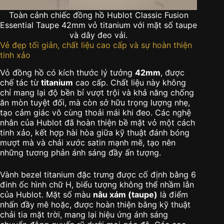
Toàn cảnh chiếc đồng hồ Hublot Classic Fusion
Essential Taupe 42mm vỏ titanium với mặt số taupe
và dây đeo vải.
Vẻ đẹp tối giản, chất liệu cao cấp và sự hoàn thiện
tinh xảo
Vỏ đồng hồ có kích thước lý tưởng
42mm
, được
chế tác từ
titanium
cao cấp. Chất liệu này không
chỉ mang lại độ bền bỉ vượt trội và khả năng chống
ăn mòn tuyệt đối, mà còn sở hữu trọng lượng nhẹ,
tạo cảm giác vô cùng thoải mái khi đeo. Các nghệ
nhân của Hublot đã hoàn thiện bề mặt vỏ một cách
tinh xảo, kết hợp hài hòa giữa kỹ thuật đánh bóng
mượt mà và chải xước satin mạnh mẽ, tạo nên
những tương phản ánh sáng đầy ấn tượng.
Vành bezel titanium đặc trưng được cố định bằng 6
đinh ốc hình chữ H, biểu tượng không thể nhầm lẫn
của Hublot. Mặt số màu
nâu xám (taupe)
là điểm
nhấn đầy mê hoặc, được hoàn thiện bằng kỹ thuật
chải tia mặt trời, mang lại hiệu ứng ánh sáng