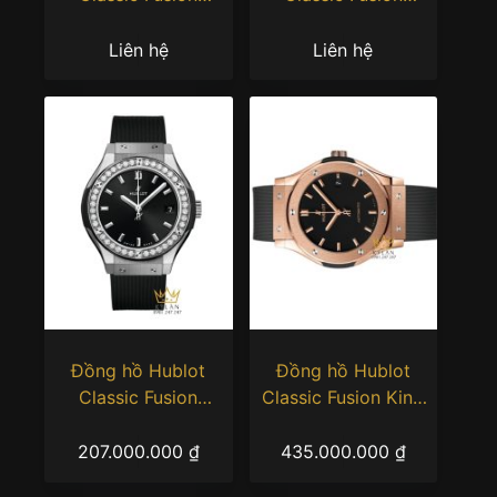
Titanium Blue
Chronograph
Diamonds 33mm
Titanium King Gold
Liên hệ
Liên hệ
45mm
Đồng hồ Hublot
Đồng hồ Hublot
Classic Fusion
Classic Fusion King
Titanium Diamond
Gold 42mm
33mm
207.000.000
₫
435.000.000
₫