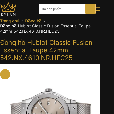
Chuyển
đến
phần
nội
Trang chủ
Đồng hồ
dung
Đồng hồ Hublot Classic Fusion Essential Taupe
42mm 542.NX.4610.NR.HEC25
Đồng hồ Hublot Classic Fusion
Essential Taupe 42mm
542.NX.4610.NR.HEC25