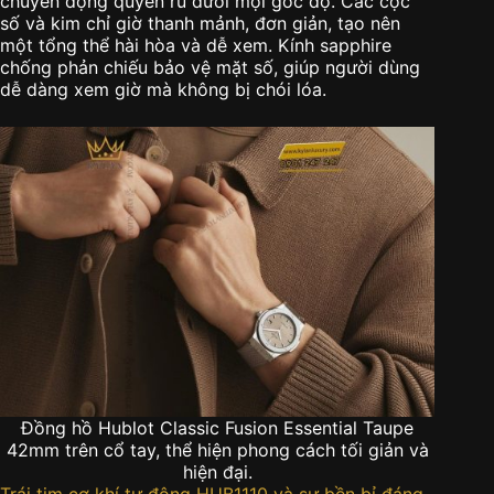
chuyển động quyến rũ dưới mọi góc độ. Các cọc
số và kim chỉ giờ thanh mảnh, đơn giản, tạo nên
một tổng thể hài hòa và dễ xem. Kính sapphire
chống phản chiếu bảo vệ mặt số, giúp người dùng
dễ dàng xem giờ mà không bị chói lóa.
Đồng hồ Hublot Classic Fusion Essential Taupe
42mm trên cổ tay, thể hiện phong cách tối giản và
hiện đại.
Trái tim cơ khí tự động HUB1110 và sự bền bỉ đáng