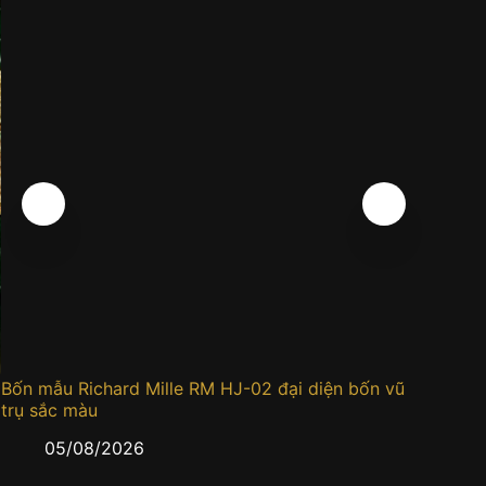
Bốn mẫu Richard Mille RM HJ-02 đại diện bốn vũ
Đồng h
trụ sắc màu
0
05/08/2026