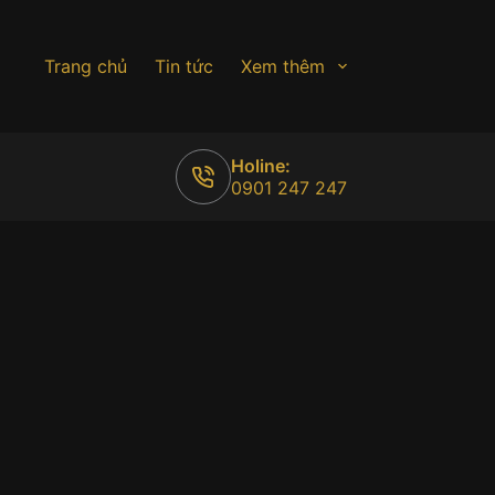
Trang chủ
Tin tức
Xem thêm
Holine:
0901 247 247