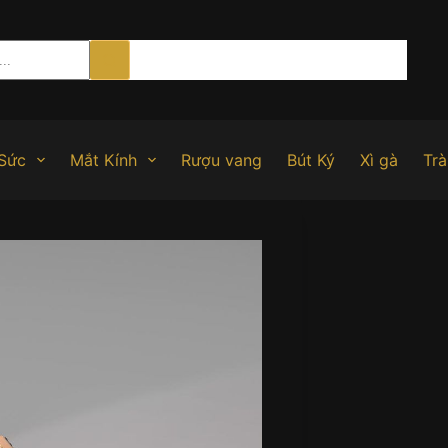
Sức
Mắt Kính
Rượu vang
Bút Ký
Xì gà
Trà